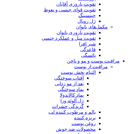
تقویت باروری آقایان
تقویت قوای جنسی و نعوظ
جینسینگ
ژل رویال
مکمل‌های بانوان
تقویت باروری بانوان
تقویت میل و عملکرد جنسی
شیر افزا
قاعدگی
یائسگی
مراقبت پوست و مو و ناخن
مراقبت از پوست
التیام بخش پوست
آفتاب سوختگی
بعد از مو زدایی
پماد سوختگی
پماد کالاندولا
ژل آلوئه ورا
گزیدگی حشرات
بالم و مرطوب کننده لب
برنزه کننده
روغن پوست
محصولات ضد جوش