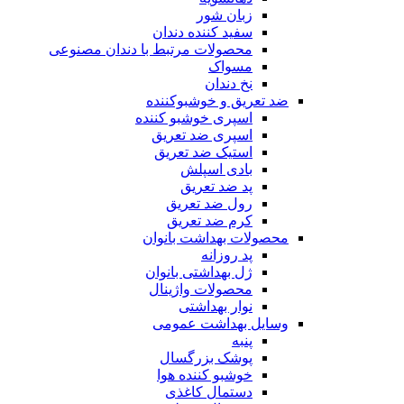
زبان شور
سفید کننده دندان
محصولات مرتبط با دندان مصنوعی
مسواک
نخ دندان
ضد تعریق و خوشبوکننده
اسپری خوشبو کننده
اسپری ضد تعریق
استیک ضد تعریق
بادی اسپلش
پد ضد تعریق
رول ضد تعریق
کرم ضد تعریق
محصولات بهداشت بانوان
پد روزانه
ژل بهداشتی بانوان
محصولات واژینال
نوار بهداشتی
وسایل بهداشت عمومی
پنبه
پوشک بزرگسال
خوشبو کننده هوا
دستمال کاغذی