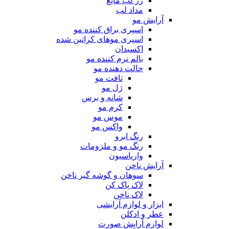
رژ لب مایع
مداد لب
آرایش مو
اسپری براق کننده مو
اسپری موهای کراتین شده
اکسیدان
بالم نرم کننده مو
حالت دهنده مو
تافت مو
ژل مو
شانه و برس
کرم مو
موس مو
واکس مو
رنگ ابرو
رنگ مو و ملزومات
واریاسیون
آرایش ناخن
سوهان و گوشه گیر ناخن
لاک پاک کن
لاک ناخن
ابزار و لوازم آرایشی
عطر و ادکلن
لوازم آرایش صورت