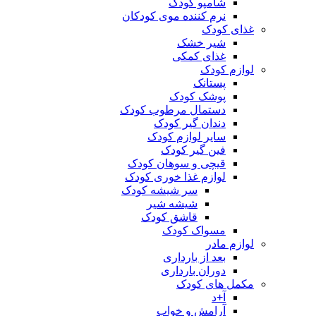
شامپو کودک
نرم کننده موی کودکان
غذای کودک
شیر خشک
غذای کمکی
لوازم کودک
پستانک
پوشک کودک
دستمال مرطوب کودک
دندان گیر کودک
سایر لوازم کودک
فین گیر کودک
قیچی و سوهان کودک
لوازم غذا خوری کودک
سر شیشه کودک
شیشه شیر
قاشق کودک
مسواک کودک
لوازم مادر
بعد از بارداری
دوران بارداری
مکمل های کودک
آ+د
آرامش و خواب