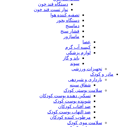
دستگاه قند خون
نوار تست قند خون
تصفیه کننده هوا
دستگاه بخور
دماسنج
فشار سنج
ماساژور
عصا
کیسه آب گرم
لوازم پزشکی
باند و گاز
سوند
تجهیزات ورزشی
مادر و کودک
بارداری و شیردهی
شقاق سینه
سلامت پوستی کودک
تسکین دهنده پوست کودکان
شوینده پوست کودک
ضد آفتاب کودکان
ضد التهاب پوست کودک
مرطوب کننده کودکان
سلامت موی کودک