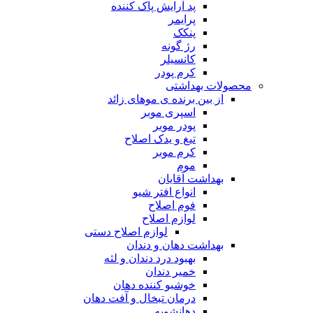
پد آرایش پاک کننده
پرایمر
پنکک
رژ گونه
کانسیلر
کرم پودر
محصولات بهداشتی
از بین برنده ی موهای زائد
اسپری موبر
پودر موبر
تیغ و یدک اصلاح
کرم موبر
موم
بهداشت آقایان
انواع افتر شیو
فوم اصلاح
لوازم اصلاح
لوازم اصلاح دستی
بهداشت دهان و دندان
بهبود درد دندان و لثه
خمیر دندان
خوشبو کننده دهان
درمان تبخال و آفت دهان
دهانشویه