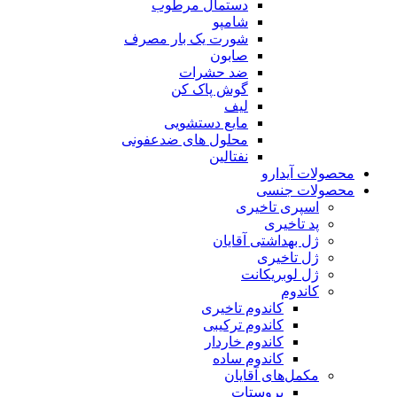
دستمال مرطوب
شامپو
شورت یک بار مصرف
صابون
ضد حشرات
گوش پاک کن
لیف
مایع دستشویی
محلول های ضدعفونی
نفتالین
محصولات آیدارو
محصولات جنسی
اسپری تاخیری
پد تاخیری
ژل بهداشتی آقایان
ژل تاخیری
ژل لوبریکانت
کاندوم
کاندوم تاخیری
کاندوم ترکیبی
کاندوم خاردار
کاندوم ساده
مکمل‌های آقایان
پروستات