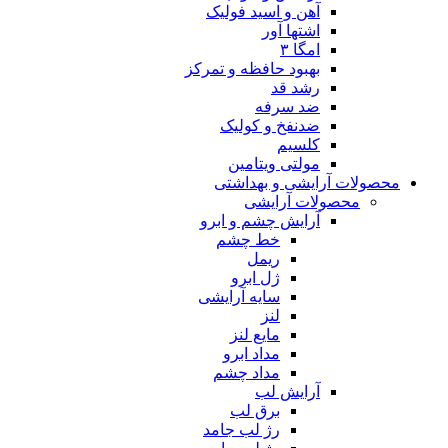
آهن و اسید فولیک
اشتها آور
امگا ۳
بهبود حافظه و تمرکز
رشد قد
ضد سرفه
ضدنفخ و کولیک
کلسیم
مولتی ویتامین
محصولات آرایشی و بهداشتی
محصولات آرایشی
آرایش چشم و ابرو
خط چشم
ریمل
ژل ابرو
سایه آرایشی
لنز
مایع لنز
مداد ابرو
مداد چشم
آرایش لب
برق لب
رژ لب جامد