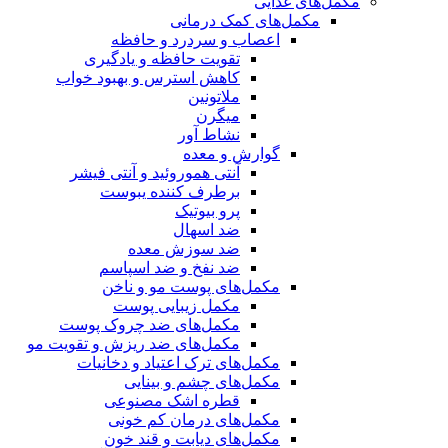
مکمل‌های غذایی
مکمل‌های کمک درمانی
اعصاب و سردرد و حافظه
تقویت حافظه و یادگیری
کاهش استرس و بهبود خواب
ملاتونین
میگرن
نشاط آور
گوارش و معده
آنتی هموروئید و آنتی فیشر
برطرف کننده یبوست
پرو بیوتیک
ضد اسهال
ضد سوزش معده
ضد نفخ و ضد اسپاسم
مکمل‌های پوست مو و ناخن
مکمل زیبایی پوست
مکمل‌های ضد چروک پوست
مکمل‌های ضد ریزش و تقویت مو
مکمل‌های ترک اعتیاد و دخانیات
مکمل‌های چشم و بینایی
قطره اشک مصنوعی
مکمل‌های درمان کم خونی
مکمل‌های دیابت و قند خون