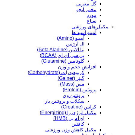
گل مغربی
مخمر آبجو
مورد
نعناع
مکمل های ورزشی
آمینو اسید ها
آمینو (Amino)
ال آرژنین
بتا آلانین (Beta Alanine)
بی سی ای ای (BCAA)
گلوتامین (Glutamine)
افزایش حجم و وزن
کربوهیدرات (Carbohydrate)
گینر (Gainer)
مس (Mass)
پروتئین (Protein)
پروتئین وی
شکلات و پروتئین بار
کراتین (Creatine)
مکمل انرژی زا (Energizing)
اچ ام بی (HMB)
کافئین
مکمل کاهش وزن ورزشی