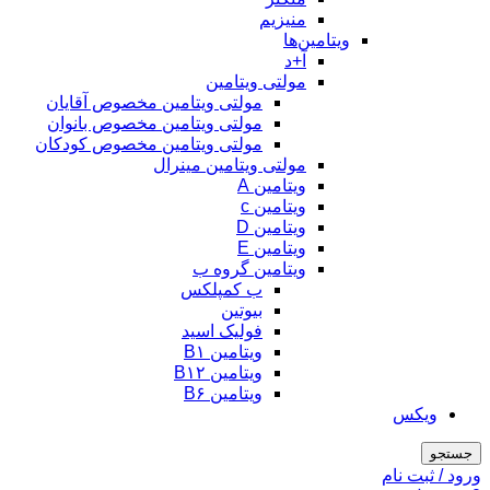
منیزیم
ویتامین‌ها
آ+د
مولتی ویتامین
مولتی ویتامین مخصوص آقایان
مولتی ویتامین مخصوص بانوان
مولتی ویتامین مخصوص کودکان
مولتی ویتامین مینرال
ویتامین A
ویتامین c
ویتامین D
ویتامین E
ویتامین گروه ب
ب کمپلکس
بیوتین
فولیک اسید
ویتامین B۱
ویتامین B۱۲
ویتامین B۶
ویکس
جستجو
ورود / ثبت نام