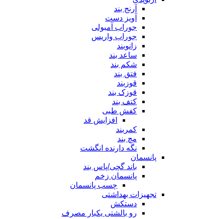
آرنج بند
آویز دست
جوراب آمبولی
جوراب واریس
زانوبند
ساعد بند
شکم بند
فتق بند
قوزبند
قوزک بند
کتف بند
کفش طبی
افزایش قد
کمربند
مچ بند
نگه دارنده انگشت
پانسمان
باند گچی/پاس بند
پانسمان زخم
چسب پانسمان
تجهیزات بهداشتی
دستکش
رو بالشتی یکبار مصرف