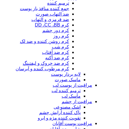
ترمیم کننده
جمع کننده منافذ باز پوست
ضد التهاب صورت
ضد قرمزی و التهاب
کرم DD ،CC ،BB
کرم دور چشم
کرم روز
کرم روشن کننده و ضد لک
کرم شب
کرم ضد آفتاب
کرم ضد آکنه
کرم ضد چروک و لیفتینگ
کرم مرطوب کننده و آبرسان
لایه بردار پوست
ماسک صورت
مراقبت از پوست لب
ترمیم کننده لب
ماسک لب
مراقبت از چشم
اشک مصنوعی
پاک کننده آرایش چشم
تقویت کننده مژه و ابرو
مراقبت پوست آقایان
شامپو بدن آقایان