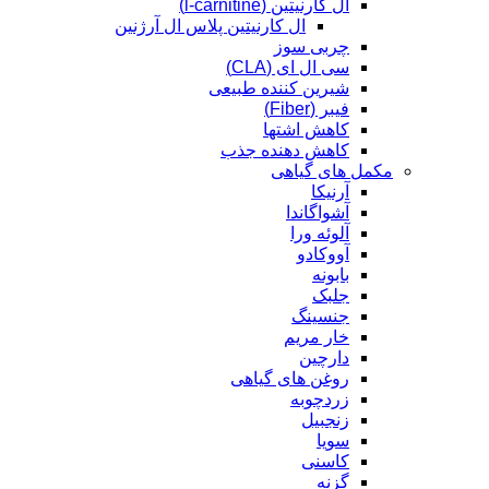
ال کارنیتین (l-carnitine)
ال کارنیتین پلاس ال آرژنین
چربی سوز
سی ال ای (CLA)
شیرین کننده طبیعی
فیبر (Fiber)
کاهش اشتها
کاهش دهنده جذب
مکمل های گیاهی
آرنیکا
آشواگاندا
آلوئه ورا
آووکادو
بابونه
جلبک
جنسینگ
خار مریم
دارچین
روغن های گیاهی
زردچوبه
زنجبیل
سویا
کاسنی
گزنه