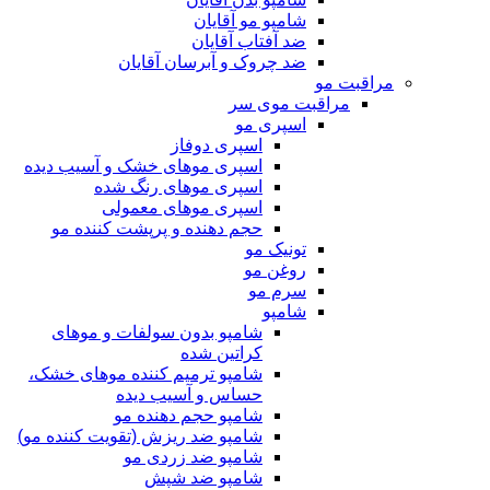
شامپو مو آقایان
ضد آفتاب آقایان
ضد چروک و آبرسان آقایان
مراقبت مو
مراقبت موی سر
اسپری مو
اسپری دوفاز
اسپری موهای خشک و آسیب دیده
اسپری موهای رنگ شده
اسپری موهای معمولی
حجم دهنده و پرپشت کننده مو
تونیک مو
روغن مو
سرم مو
شامپو
شامپو بدون سولفات و موهای
کراتین شده
شامپو ترمیم کننده موهای خشک،
حساس و آسیب دیده
شامپو حجم دهنده مو
شامپو ضد ریزش (تقویت کننده مو)
شامپو ضد زردی مو
شامپو ضد شپش