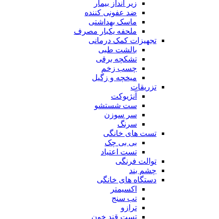
زیر انداز بیمار
ضد عفونی کننده
ماسک بهداشتی
ملحفه یکبار مصرف
تجهیزات کمک درمانی
بالشت طبی
تشکچه برقی
چسب زخم
میخچه و زگیل
تزریقات
آنژیوکت
ست شستشو
سر سوزن
سرنگ
تست های خانگی
بی بی چک
تست اعتیاد
توالت فرنگی
چشم بند
دستگاه های خانگی
اکسیمتر
تب سنج
ترازو
تست قند خون