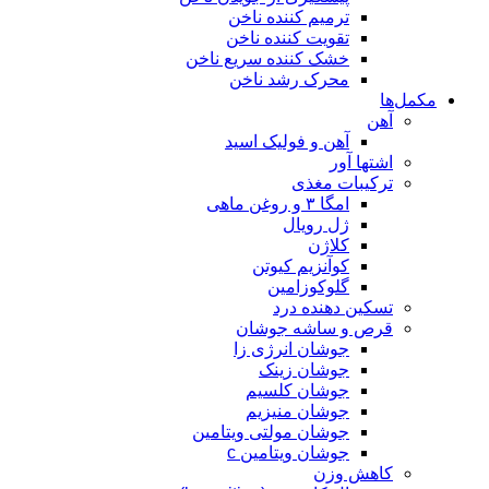
ترمیم کننده ناخن
تقویت کننده ناخن
خشک کننده سریع ناخن
محرک رشد ناخن
مکمل‌ها
آهن
آهن و فولیک اسید
اشتها آور
ترکیبات مغذی
امگا ۳ و روغن ماهی
ژل رویال
کلاژن
کوآنزیم کیوتن
گلوکوزامین
تسکین دهنده درد
قرص و ساشه جوشان
جوشان انرژی زا
جوشان زینک
جوشان کلسیم
جوشان منیزیم
جوشان مولتی ویتامین
جوشان ویتامین c
کاهش وزن