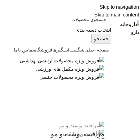
اگ
درباره ما
قوانین آیدارو
Skip to navigation
سوالات متداول
Skip to main content
انتخاب دسته بندی
جستجو
صفحه اصلی
شگفتــ انــگیزها
فروشگاه
تماس باما
صولات آیدارو
داروخانه آیدارو | تحویل فوری + ارسا
مراقبت پوست و مو