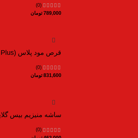
(0)
789,000
تومان
قرص مود پلاس (Nutrax Mood Plus) نوتراکس ۳۰ عدد
(0)
831,600
تومان
ساشه منیزیم بیس گلایسینات یوروویتال ب
(0)
462,000
تومان