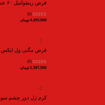
قرص رینفولتیل ۶۰ عدد
(0)
4,455,000
تومان
قرص مگنی ول ایکس مارت 
(0)
1,397,500
تومان
کرم ژل دور چشم سولس ۱۵ میلی