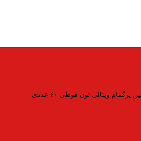
رگمام ویتالی تون قوطی ۶۰ عددی