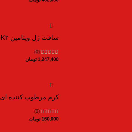
سافت ژل ویتامین A+D۳+K۲ یوروویتال ۶۰عددی
(0)
1,247,400
تومان
کرم مرطوب کننده ای آی ان 
(0)
160,000
تومان