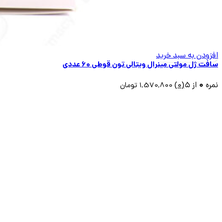
افزودن به سبد خرید
سافت ژل مولتی مینرال ویتالی تون قوطی ۶۰ عددی
0
نمره
از ۵
(0)
1,570,800
تومان