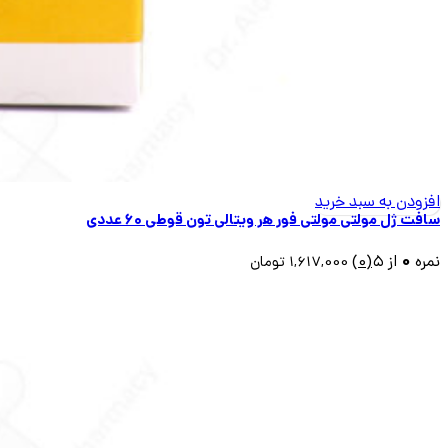
افزودن به سبد خرید
سافت ژل مولتی مولتی فور هر ویتالی تون قوطی ۶۰ عددی
0
نمره
از ۵
(0)
1,617,000
تومان