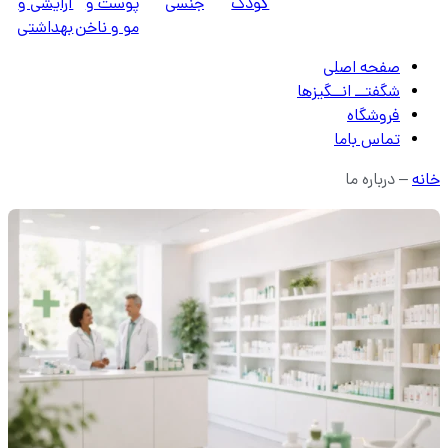
کودک
جنسی
پوست و
آرایشی و
مو و ناخن
بهداشتی
صفحه اصلی
شگفتــ انــگیزها
فروشگاه
تماس باما
خانه
–
درباره ما