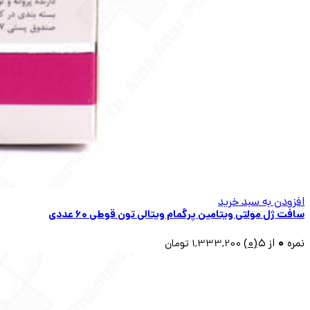
افزودن به سبد خرید
سافت ژل مولتی ویتامین پرگمام ویتالی تون قوطی ۶۰ عددی
0
نمره
از ۵
(0)
1,333,200
تومان