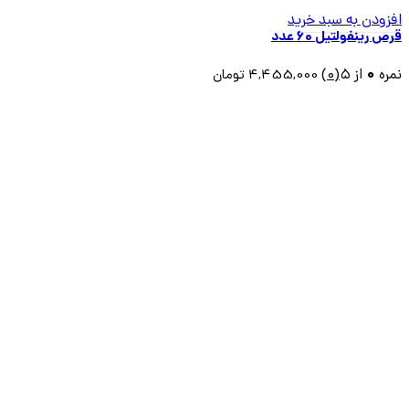
افزودن به سبد خرید
قرص رینفولتیل ۶۰ عدد
0
نمره
از ۵
(0)
4,455,000
تومان