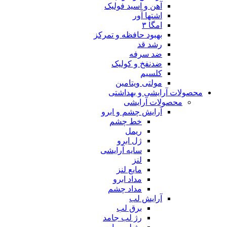
آهن و اسید فولیک
اشتها آور
امگا ۳
بهبود حافظه و تمرکز
رشد قد
ضد سرفه
ضدنفخ و کولیک
کلسیم
مولتی ویتامین
محصولات آرایشی و بهداشتی
محصولات آرایشی
آرایش چشم و ابرو
خط چشم
ریمل
ژل ابرو
سایه آرایشی
لنز
مایع لنز
مداد ابرو
مداد چشم
آرایش لب
برق لب
رژ لب جامد