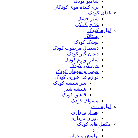
شامپو کودک
نرم کننده موی کودکان
غذای کودک
شیر خشک
غذای کمکی
لوازم کودک
پستانک
پوشک کودک
دستمال مرطوب کودک
دندان گیر کودک
سایر لوازم کودک
فین گیر کودک
قیچی و سوهان کودک
لوازم غذا خوری کودک
سر شیشه کودک
شیشه شیر
قاشق کودک
مسواک کودک
لوازم مادر
بعد از بارداری
دوران بارداری
مکمل های کودک
آ+د
آرامش و خواب