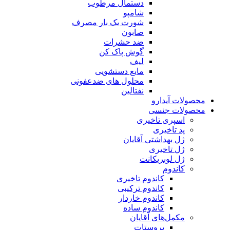
دستمال مرطوب
شامپو
شورت یک بار مصرف
صابون
ضد حشرات
گوش پاک کن
لیف
مایع دستشویی
محلول های ضدعفونی
نفتالین
محصولات آیدارو
محصولات جنسی
اسپری تاخیری
پد تاخیری
ژل بهداشتی آقایان
ژل تاخیری
ژل لوبریکانت
کاندوم
کاندوم تاخیری
کاندوم ترکیبی
کاندوم خاردار
کاندوم ساده
مکمل‌های آقایان
پروستات