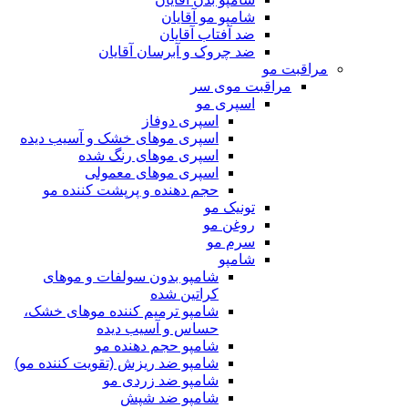
شامپو مو آقایان
ضد آفتاب آقایان
ضد چروک و آبرسان آقایان
مراقبت مو
مراقبت موی سر
اسپری مو
اسپری دوفاز
اسپری موهای خشک و آسیب دیده
اسپری موهای رنگ شده
اسپری موهای معمولی
حجم دهنده و پرپشت کننده مو
تونیک مو
روغن مو
سرم مو
شامپو
شامپو بدون سولفات و موهای
کراتین شده
شامپو ترمیم کننده موهای خشک،
حساس و آسیب دیده
شامپو حجم دهنده مو
شامپو ضد ریزش (تقویت کننده مو)
شامپو ضد زردی مو
شامپو ضد شپش