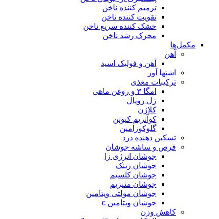
ترمیم کننده ناخن
تقویت کننده ناخن
خشک کننده سریع ناخن
محرک رشد ناخن
مکمل‌ها
آهن
آهن و فولیک اسید
اشتها آور
ترکیبات مغذی
امگا ۳ و روغن ماهی
ژل رویال
کلاژن
کوآنزیم کیوتن
گلوکوزامین
تسکین دهنده درد
قرص و ساشه جوشان
جوشان انرژی زا
جوشان زینک
جوشان کلسیم
جوشان منیزیم
جوشان مولتی ویتامین
جوشان ویتامین c
کاهش وزن