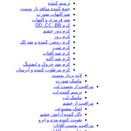
ترمیم کننده
جمع کننده منافذ باز پوست
ضد التهاب صورت
ضد قرمزی و التهاب
کرم DD ،CC ،BB
کرم دور چشم
کرم روز
کرم روشن کننده و ضد لک
کرم شب
کرم ضد آفتاب
کرم ضد آکنه
کرم ضد چروک و لیفتینگ
کرم مرطوب کننده و آبرسان
لایه بردار پوست
ماسک صورت
مراقبت از پوست لب
ترمیم کننده لب
ماسک لب
مراقبت از چشم
اشک مصنوعی
پاک کننده آرایش چشم
تقویت کننده مژه و ابرو
مراقبت پوست آقایان
شامپو بدن آقایان