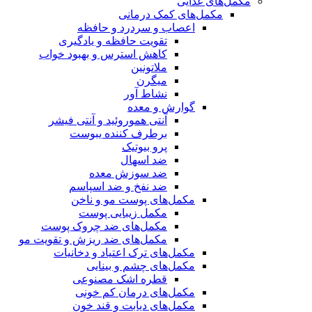
مکمل‌های غذایی
مکمل‌های کمک درمانی
اعصاب و سردرد و حافظه
تقویت حافظه و یادگیری
کاهش استرس و بهبود خواب
ملاتونین
میگرن
نشاط آور
گوارش و معده
آنتی هموروئید و آنتی فیشر
برطرف کننده یبوست
پرو بیوتیک
ضد اسهال
ضد سوزش معده
ضد نفخ و ضد اسپاسم
مکمل‌های پوست مو و ناخن
مکمل زیبایی پوست
مکمل‌های ضد چروک پوست
مکمل‌های ضد ریزش و تقویت مو
مکمل‌های ترک اعتیاد و دخانیات
مکمل‌های چشم و بینایی
قطره اشک مصنوعی
مکمل‌های درمان کم خونی
مکمل‌های دیابت و قند خون