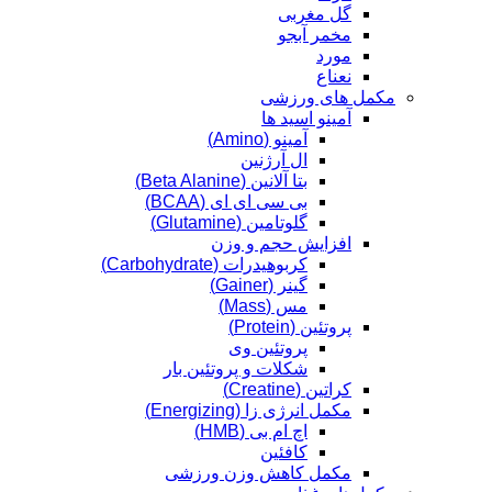
گل مغربی
مخمر آبجو
مورد
نعناع
مکمل های ورزشی
آمینو اسید ها
آمینو (Amino)
ال آرژنین
بتا آلانین (Beta Alanine)
بی سی ای ای (BCAA)
گلوتامین (Glutamine)
افزایش حجم و وزن
کربوهیدرات (Carbohydrate)
گینر (Gainer)
مس (Mass)
پروتئین (Protein)
پروتئین وی
شکلات و پروتئین بار
کراتین (Creatine)
مکمل انرژی زا (Energizing)
اچ ام بی (HMB)
کافئین
مکمل کاهش وزن ورزشی