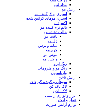
رژ لب مایع
مداد لب
آرایش مو
اسپری براق کننده مو
اسپری موهای کراتین شده
اکسیدان
بالم نرم کننده مو
حالت دهنده مو
تافت مو
ژل مو
شانه و برس
کرم مو
موس مو
واکس مو
رنگ ابرو
رنگ مو و ملزومات
واریاسیون
آرایش ناخن
سوهان و گوشه گیر ناخن
لاک پاک کن
لاک ناخن
ابزار و لوازم آرایشی
عطر و ادکلن
لوازم آرایش صورت