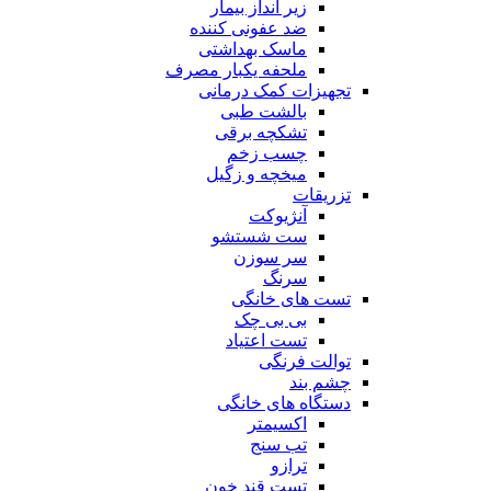
زیر انداز بیمار
ضد عفونی کننده
ماسک بهداشتی
ملحفه یکبار مصرف
تجهیزات کمک درمانی
بالشت طبی
تشکچه برقی
چسب زخم
میخچه و زگیل
تزریقات
آنژیوکت
ست شستشو
سر سوزن
سرنگ
تست های خانگی
بی بی چک
تست اعتیاد
توالت فرنگی
چشم بند
دستگاه های خانگی
اکسیمتر
تب سنج
ترازو
تست قند خون