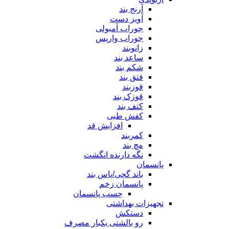
آرنج بند
آویز دست
جوراب آمبولی
جوراب واریس
زانوبند
ساعد بند
شکم بند
فتق بند
قوزبند
قوزک بند
کتف بند
کفش طبی
افزایش قد
کمربند
مچ بند
نگه دارنده انگشت
پانسمان
باند گچی/پاس بند
پانسمان زخم
چسب پانسمان
تجهیزات بهداشتی
دستکش
رو بالشتی یکبار مصرف