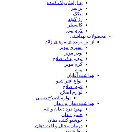
پد آرایش پاک کننده
پرایمر
پنکک
رژ گونه
کانسیلر
کرم پودر
محصولات بهداشتی
از بین برنده ی موهای زائد
اسپری موبر
پودر موبر
تیغ و یدک اصلاح
کرم موبر
موم
بهداشت آقایان
انواع افتر شیو
فوم اصلاح
لوازم اصلاح
لوازم اصلاح دستی
بهداشت دهان و دندان
بهبود درد دندان و لثه
خمیر دندان
خوشبو کننده دهان
درمان تبخال و آفت دهان
دهانشویه