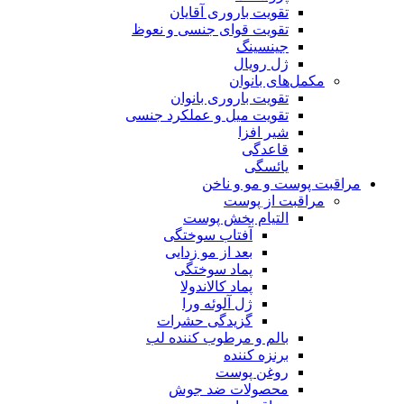
تقویت باروری آقایان
تقویت قوای جنسی و نعوظ
جینسینگ
ژل رویال
مکمل‌های بانوان
تقویت باروری بانوان
تقویت میل و عملکرد جنسی
شیر افزا
قاعدگی
یائسگی
مراقبت پوست و مو و ناخن
مراقبت از پوست
التیام بخش پوست
آفتاب سوختگی
بعد از مو زدایی
پماد سوختگی
پماد کالاندولا
ژل آلوئه ورا
گزیدگی حشرات
بالم و مرطوب کننده لب
برنزه کننده
روغن پوست
محصولات ضد جوش