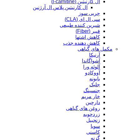
ال کارنیتین (l-carnitine)
ال کارنیتین پلاس ال آرژنین
چربی سوز
سی ال ای (CLA)
شیرین کننده طبیعی
فیبر (Fiber)
کاهش اشتها
کاهش دهنده جذب
مکمل های گیاهی
آرنیکا
آشواگاندا
آلوئه ورا
آووکادو
بابونه
جلبک
جنسینگ
خار مریم
دارچین
روغن های گیاهی
زردچوبه
زنجبیل
سویا
کاسنی
گزنه