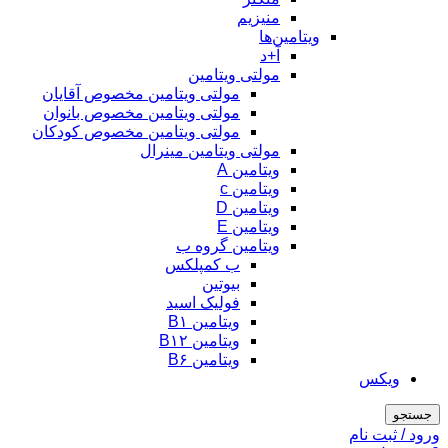
منیزیم
ویتامین‌ها
آ+د
مولتی ویتامین
مولتی ویتامین مخصوص آقایان
مولتی ویتامین مخصوص بانوان
مولتی ویتامین مخصوص کودکان
مولتی ویتامین مینرال
ویتامین A
ویتامین c
ویتامین D
ویتامین E
ویتامین گروه ب
ب کمپلکس
بیوتین
فولیک اسید
ویتامین B۱
ویتامین B۱۲
ویتامین B۶
ویکس
جستجو
ورود / ثبت نام