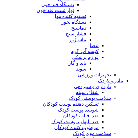
دستگاه قند خون
نوار تست قند خون
تصفیه کننده هوا
دستگاه بخور
دماسنج
فشار سنج
ماساژور
عصا
کیسه آب گرم
لوازم پزشکی
باند و گاز
سوند
تجهیزات ورزشی
مادر و کودک
بارداری و شیردهی
شقاق سینه
سلامت پوستی کودک
تسکین دهنده پوست کودکان
شوینده پوست کودک
ضد آفتاب کودکان
ضد التهاب پوست کودک
مرطوب کننده کودکان
سلامت موی کودک