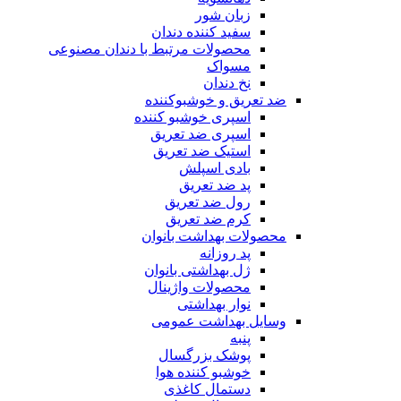
زبان شور
سفید کننده دندان
محصولات مرتبط با دندان مصنوعی
مسواک
نخ دندان
ضد تعریق و خوشبوکننده
اسپری خوشبو کننده
اسپری ضد تعریق
استیک ضد تعریق
بادی اسپلش
پد ضد تعریق
رول ضد تعریق
کرم ضد تعریق
محصولات بهداشت بانوان
پد روزانه
ژل بهداشتی بانوان
محصولات واژینال
نوار بهداشتی
وسایل بهداشت عمومی
پنبه
پوشک بزرگسال
خوشبو کننده هوا
دستمال کاغذی