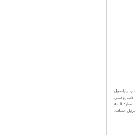
ه هیدرولیز شده ویولا تریکالر، زایلیتیل
ن، هیدروکسی
گام، عصاره آلوئه
فریل استات،