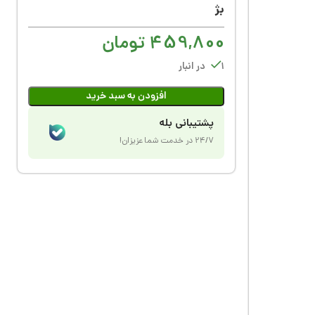
بژ
459,800
تومان
1 در انبار
افزودن به سبد خرید
پشتیبانی بله
24/7 در خدمت شما عزیزان!