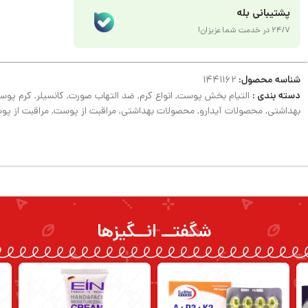
پشتیبانی بله
24/7 در خدمت شما عزیزان!
شناسه محصول:
1441162
دسته بندی :
التیام بخش پوست
,
انواع کرم
,
ضد التهاب صورت
,
کانسیلر
,
کرم پوس
بهداشتی
,
محصولات آیدارو
,
محصولات بهداشتی
,
مراقبت از پوست
,
مراقبت از پ
شگفتــ انــگیزها