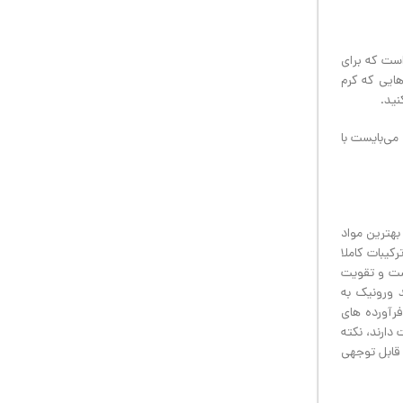
است که برای
هایی که کرم
می‌بایست با
و بهترین مواد
کیبات کاملا
هبود کیفیت پوست و تقویت
. برند ورونیک به
رآورده های
ت دارند، نکته
ه شکل قابل توجهی