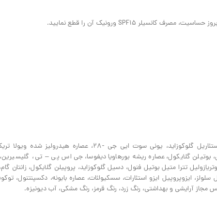
سیلر SPF۱۵ ورونیک آن را قطع نمایید.
آکوا، پلی گلیسیریل -۲ دی پلی هیدروکسی استئارات،ستئاریل الکل، ستئاریل گلوکوزاید، یونی سوت ایی جی -۲۸، عصار
لیتول، بوتیلن گلایکول، عصاره ریشه بورهاویا دیفوسا، جی اس پی – تی، گلیسیری
توئیل تری پپتاید -۳۸، متیلن بیس – بنزوتریازولیل تترا متیل بوتیل فنول، دسیل گلوکوزاید، پروپیلن گلایکول، زانتان 
 سلولز، ایزوپروپیل ایزو استئارات، سسکیولئات، عصاره بابونه، دکسپنتنول، توکو
انس مجاز آرایشی و بهداشتی، رنگ زرد، رنگ قرمز، رنگ مشکی، آب دیونیزه.