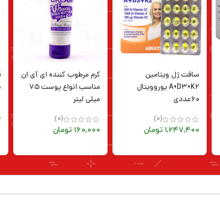
سافت ژل ویتامین
کرم مرطوب کننده ای آی ان
A+D۳+K۲ یوروویتال
مناسب انواع پوست ۷۵
ب
۶۰عددی
میلی لیتر
0
(0)
(0)
1,247,400
تومان
160,000
تومان