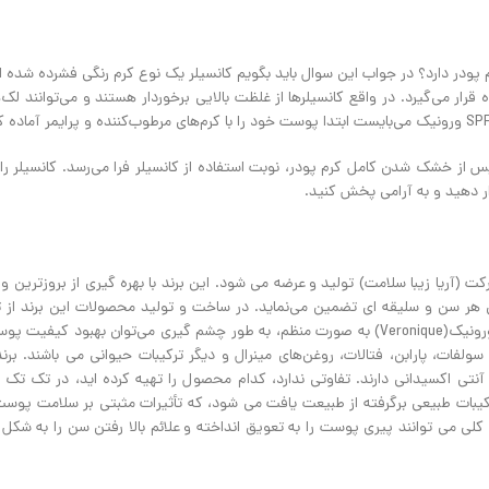
پودر دارد؟ در جواب این سوال باید بگویم کانسیلر یک نوع کرم رنگی فشرده شده 
ر می‌گیرد. در واقع کانسیلرها از غلظت بالایی برخوردار هستند و می‌توانند لک‌
 از خشک شدن کامل کرم پودر، نوبت استفاده از کانسیلر فرا می‌رسد. کانسیلر را 
ار دهید و به آرامی پخش کنید.
ران توسط شرکت (آریا زیبا سلامت) تولید و عرضه می شود. این برند با بهره گیری از بروزترین 
 هر سن و سلیقه ای تضمین می‌نماید. در ساخت و تولید محصولات این برند از تر
طبیعی استفاده شده، تا با پوست سازگار باشد. با مصرف محصولات برند ورونیک(Veronique) به صورت منظم، به طور چشم گیری می‌توان ب
ند ورونیک(Veronique) فاقد سدیم لورات سولفات، پارابن، فتالات، روغن‌های مینرال و دیگر ترکیبات حیوانی می باشند
 اکسیدانی دارند. تفاوتی ندارد، کدام محصول را تهیه کرده اید، در تک تک ف
ای گیاهی و ترکیبات طبیعی برگرفته از طبیعت یافت می شود، که تأثیرات مثبتی بر سلامت پوس
 محصولات ورونیک(Veronique) پاریس به طور کلی می توانند پیری پوست را به تعویق انداخته و علائم بالا رفتن سن را ب