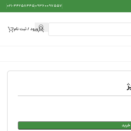
021-44258445
09360097557
ورود / ثبت نام
 خرید