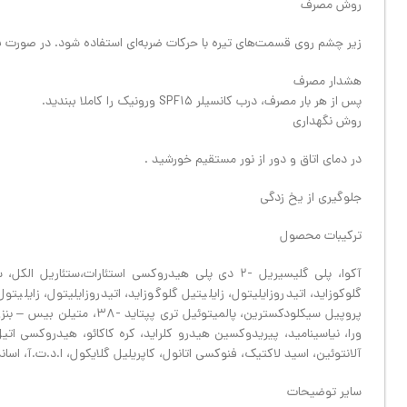
روش مصرف
زیر چشم روی قسمت‌های تیره با حرکات ضربه‌ای استفاده شود. در صورت بروز حساسیت، مصرف کان
هشدار مصرف
پس از هر بار مصرف، درب کانسیلر SPF۱۵ ورونیک را کاملا ببندید.
روش نگهداری
در دمای اتاق و دور از نور مستقیم خورشید .
جلوگیری از یخ زدگی
ترکیبات محصول
گلوکوزاید، اتیدروزایلیتول، زایلیتیل گلوگوزاید، اتیدروزایلیتول، زای
پروپیل سیکلودکسترین، پالمی
ورا، نیاسینامید، پیریدوکسین هیدرو کلراید، کره کاکائو، هیدروکسی اتیل
آلانتوئین، اسید لاکتیک، فنوکسی اتانول، کاپریلیل گلایکول، ا.د.ت.آ، اس
سایر توضیحات