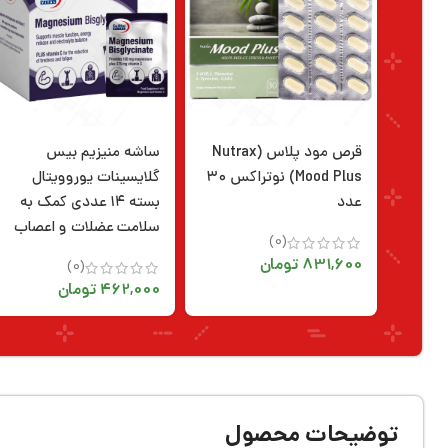
سولس
قرص مود پلاس (Nutrax
ساشه منیزیم بیس
Mood Plus) نوتراکس ۳۰
گلایسینات یوروویتال
عدد
بسته ۱۴ عددی کمک به
سلامت عضلات و اعصاب
(0)
831,600
تومان
(0)
462,000
تومان
توضیحات محصول