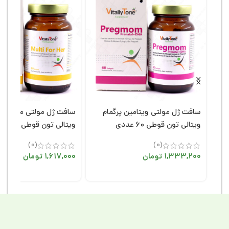
تامین پرگمام
سافت ژل مولتی مولتی فور هر
سافت ژل مو
ویتالی تون قوطی ۶۰ عددی
قوطی ۶۰ عددی
(0)
1,617,000
تومان
1,570,800