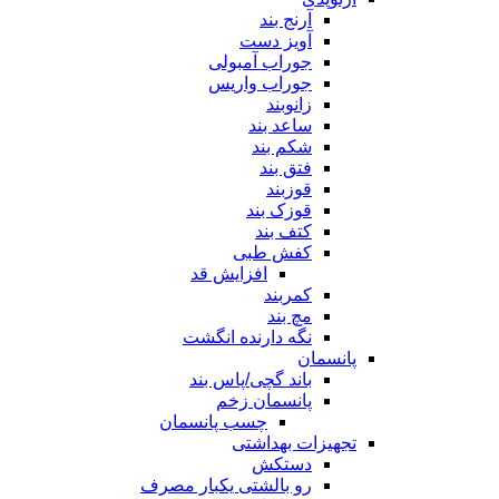
آرنج بند
آویز دست
جوراب آمبولی
جوراب واریس
زانوبند
ساعد بند
شکم بند
فتق بند
قوزبند
قوزک بند
کتف بند
کفش طبی
افزایش قد
کمربند
مچ بند
نگه دارنده انگشت
پانسمان
باند گچی/پاس بند
پانسمان زخم
چسب پانسمان
تجهیزات بهداشتی
دستکش
رو بالشتی یکبار مصرف