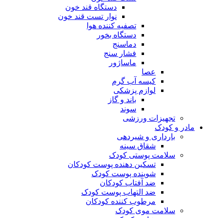
دستگاه قند خون
نوار تست قند خون
تصفیه کننده هوا
دستگاه بخور
دماسنج
فشار سنج
ماساژور
عصا
کیسه آب گرم
لوازم پزشکی
باند و گاز
سوند
تجهیزات ورزشی
مادر و کودک
بارداری و شیردهی
شقاق سینه
سلامت پوستی کودک
تسکین دهنده پوست کودکان
شوینده پوست کودک
ضد آفتاب کودکان
ضد التهاب پوست کودک
مرطوب کننده کودکان
سلامت موی کودک