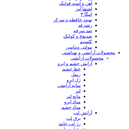
آهن و اسید فولیک
اشتها آور
امگا ۳
بهبود حافظه و تمرکز
رشد قد
ضد سرفه
ضدنفخ و کولیک
کلسیم
مولتی ویتامین
محصولات آرایشی و بهداشتی
محصولات آرایشی
آرایش چشم و ابرو
خط چشم
ریمل
ژل ابرو
سایه آرایشی
لنز
مایع لنز
مداد ابرو
مداد چشم
آرایش لب
برق لب
رژ لب جامد