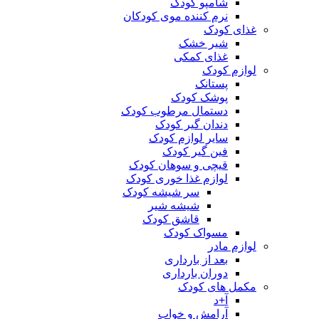
شامپو کودک
نرم کننده موی کودکان
غذای کودک
شیر خشک
غذای کمکی
لوازم کودک
پستانک
پوشک کودک
دستمال مرطوب کودک
دندان گیر کودک
سایر لوازم کودک
فین گیر کودک
قیچی و سوهان کودک
لوازم غذا خوری کودک
سر شیشه کودک
شیشه شیر
قاشق کودک
مسواک کودک
لوازم مادر
بعد از بارداری
دوران بارداری
مکمل های کودک
آ+د
آرامش و خواب