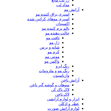
رژ لب مایع
مداد لب
آرایش مو
اسپری براق کننده مو
اسپری موهای کراتین شده
اکسیدان
بالم نرم کننده مو
حالت دهنده مو
تافت مو
ژل مو
شانه و برس
کرم مو
موس مو
واکس مو
رنگ ابرو
رنگ مو و ملزومات
واریاسیون
آرایش ناخن
سوهان و گوشه گیر ناخن
لاک پاک کن
لاک ناخن
ابزار و لوازم آرایشی
عطر و ادکلن
لوازم آرایش صورت