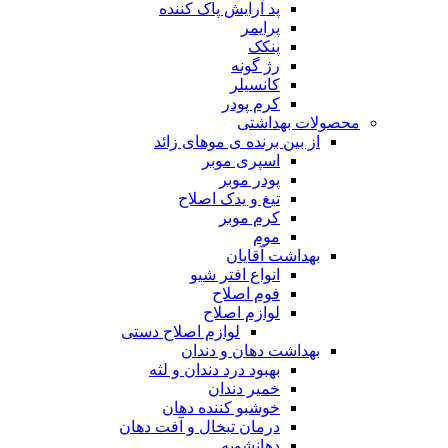
پد آرایش پاک کننده
پرایمر
پنکک
رژ گونه
کانسیلر
کرم پودر
محصولات بهداشتی
از بین برنده ی موهای زائد
اسپری موبر
پودر موبر
تیغ و یدک اصلاح
کرم موبر
موم
بهداشت آقایان
انواع افتر شیو
فوم اصلاح
لوازم اصلاح
لوازم اصلاح دستی
بهداشت دهان و دندان
بهبود درد دندان و لثه
خمیر دندان
خوشبو کننده دهان
درمان تبخال و آفت دهان
دهانشویه