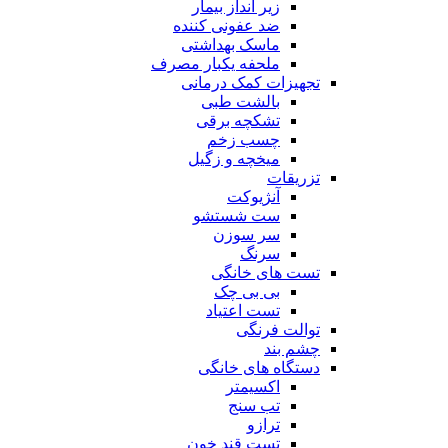
زیر انداز بیمار
ضد عفونی کننده
ماسک بهداشتی
ملحفه یکبار مصرف
تجهیزات کمک درمانی
بالشت طبی
تشکچه برقی
چسب زخم
میخچه و زگیل
تزریقات
آنژیوکت
ست شستشو
سر سوزن
سرنگ
تست های خانگی
بی بی چک
تست اعتیاد
توالت فرنگی
چشم بند
دستگاه های خانگی
اکسیمتر
تب سنج
ترازو
تست قند خون