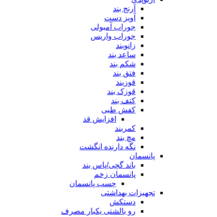
آرنج بند
آویز دست
جوراب آمبولی
جوراب واریس
زانوبند
ساعد بند
شکم بند
فتق بند
قوزبند
قوزک بند
کتف بند
کفش طبی
افزایش قد
کمربند
مچ بند
نگه دارنده انگشت
پانسمان
باند گچی/پاس بند
پانسمان زخم
چسب پانسمان
تجهیزات بهداشتی
دستکش
رو بالشتی یکبار مصرف