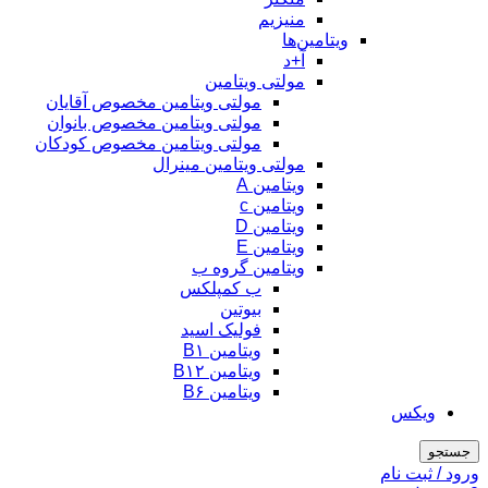
منیزیم
ویتامین‌ها
آ+د
مولتی ویتامین
مولتی ویتامین مخصوص آقایان
مولتی ویتامین مخصوص بانوان
مولتی ویتامین مخصوص کودکان
مولتی ویتامین مینرال
ویتامین A
ویتامین c
ویتامین D
ویتامین E
ویتامین گروه ب
ب کمپلکس
بیوتین
فولیک اسید
ویتامین B۱
ویتامین B۱۲
ویتامین B۶
ویکس
جستجو
ورود / ثبت نام