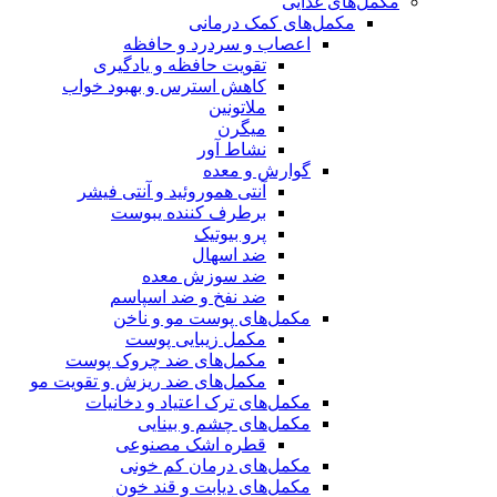
مکمل‌های غذایی
مکمل‌های کمک درمانی
اعصاب و سردرد و حافظه
تقویت حافظه و یادگیری
کاهش استرس و بهبود خواب
ملاتونین
میگرن
نشاط آور
گوارش و معده
آنتی هموروئید و آنتی فیشر
برطرف کننده یبوست
پرو بیوتیک
ضد اسهال
ضد سوزش معده
ضد نفخ و ضد اسپاسم
مکمل‌های پوست مو و ناخن
مکمل زیبایی پوست
مکمل‌های ضد چروک پوست
مکمل‌های ضد ریزش و تقویت مو
مکمل‌های ترک اعتیاد و دخانیات
مکمل‌های چشم و بینایی
قطره اشک مصنوعی
مکمل‌های درمان کم خونی
مکمل‌های دیابت و قند خون