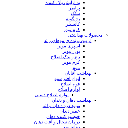
پد آرایش پاک کننده
پرایمر
پنکک
رژ گونه
کانسیلر
کرم پودر
محصولات بهداشتی
از بین برنده ی موهای زائد
اسپری موبر
پودر موبر
تیغ و یدک اصلاح
کرم موبر
موم
بهداشت آقایان
انواع افتر شیو
فوم اصلاح
لوازم اصلاح
لوازم اصلاح دستی
بهداشت دهان و دندان
بهبود درد دندان و لثه
خمیر دندان
خوشبو کننده دهان
درمان تبخال و آفت دهان
دهانشویه