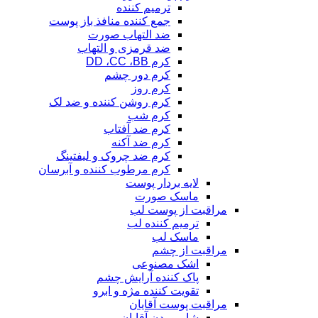
ترمیم کننده
جمع کننده منافذ باز پوست
ضد التهاب صورت
ضد قرمزی و التهاب
کرم DD ،CC ،BB
کرم دور چشم
کرم روز
کرم روشن کننده و ضد لک
کرم شب
کرم ضد آفتاب
کرم ضد آکنه
کرم ضد چروک و لیفتینگ
کرم مرطوب کننده و آبرسان
لایه بردار پوست
ماسک صورت
مراقبت از پوست لب
ترمیم کننده لب
ماسک لب
مراقبت از چشم
اشک مصنوعی
پاک کننده آرایش چشم
تقویت کننده مژه و ابرو
مراقبت پوست آقایان
شامپو بدن آقایان