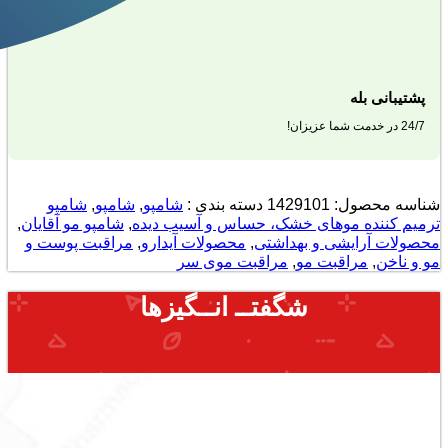
پشتیبانی بله
24/7 در خدمت شما عزیزان!
شناسه محصول:
1429101
دسته بندی :
شامپو
,
شامپو
,
شامپو
ترمیم کننده موهای خشک، حساس و آسیب دیده
,
شامپو مو آقایان
,
محصولات آرایشی و بهداشتی
,
محصولات آیدارو
,
مراقبت پوست و
مو و ناخن
,
مراقبت مو
,
مراقبت موی سر
شگفتــ انــگیزها