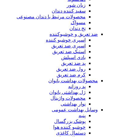
زبان شور
سفید کننده دندان
محصولات مرتبط با دندان مصنوعی
مسواک
نخ دندان
ضد تعریق و خوشبوکننده
اسپری خوشبو کننده
اسپری ضد تعریق
استیک ضد تعریق
بادی اسپلش
پد ضد تعریق
رول ضد تعریق
کرم ضد تعریق
محصولات بهداشت بانوان
پد روزانه
ژل بهداشتی بانوان
محصولات واژینال
نوار بهداشتی
وسایل بهداشت عمومی
پنبه
پوشک بزرگسال
خوشبو کننده هوا
دستمال کاغذی