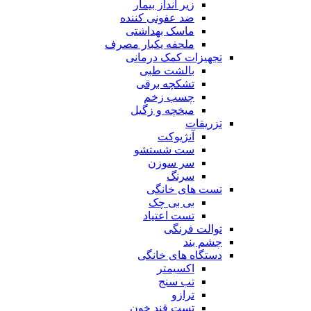
زیر انداز بیمار
ضد عفونی کننده
ماسک بهداشتی
ملحفه یکبار مصرف
تجهیزات کمک درمانی
بالشت طبی
تشکچه برقی
چسب زخم
میخچه و زگیل
تزریقات
آنژیوکت
ست شستشو
سر سوزن
سرنگ
تست های خانگی
بی بی چک
تست اعتیاد
توالت فرنگی
چشم بند
دستگاه های خانگی
اکسیمتر
تب سنج
ترازو
تست قند خون