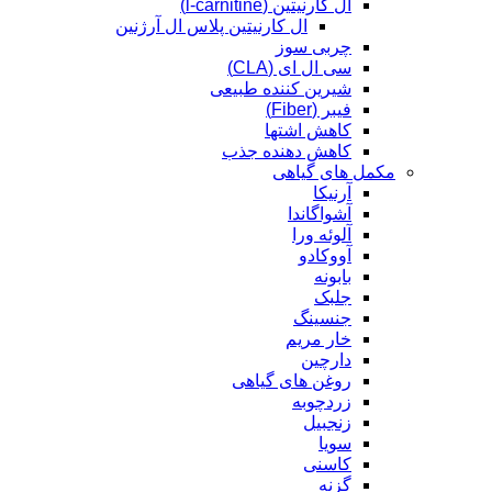
ال کارنیتین (l-carnitine)
ال کارنیتین پلاس ال آرژنین
چربی سوز
سی ال ای (CLA)
شیرین کننده طبیعی
فیبر (Fiber)
کاهش اشتها
کاهش دهنده جذب
مکمل های گیاهی
آرنیکا
آشواگاندا
آلوئه ورا
آووکادو
بابونه
جلبک
جنسینگ
خار مریم
دارچین
روغن های گیاهی
زردچوبه
زنجبیل
سویا
کاسنی
گزنه