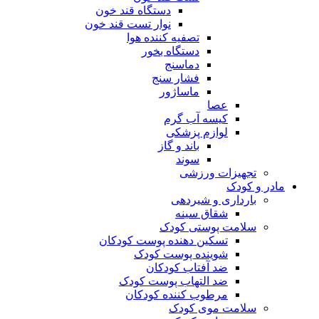
دستگاه قند خون
نوار تست قند خون
تصفیه کننده هوا
دستگاه بخور
دماسنج
فشار سنج
ماساژور
عصا
کیسه آب گرم
لوازم پزشکی
باند و گاز
سوند
تجهیزات ورزشی
مادر و کودک
بارداری و شیردهی
شقاق سینه
سلامت پوستی کودک
تسکین دهنده پوست کودکان
شوینده پوست کودک
ضد آفتاب کودکان
ضد التهاب پوست کودک
مرطوب کننده کودکان
سلامت موی کودک