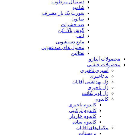
دستمال مرطوب
شامپو
شورت یک بار مصرف
صابون
ضد حشرات
گوش پاک کن
لیف
مایع دستشویی
محلول های ضدعفونی
نفتالین
محصولات آیدارو
محصولات جنسی
اسپری تاخیری
پد تاخیری
ژل بهداشتی آقایان
ژل تاخیری
ژل لوبریکانت
کاندوم
کاندوم تاخیری
کاندوم ترکیبی
کاندوم خاردار
کاندوم ساده
مکمل‌های آقایان
پروستات