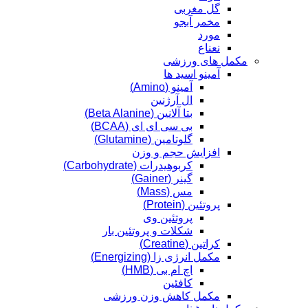
گل مغربی
مخمر آبجو
مورد
نعناع
مکمل های ورزشی
آمینو اسید ها
آمینو (Amino)
ال آرژنین
بتا آلانین (Beta Alanine)
بی سی ای ای (BCAA)
گلوتامین (Glutamine)
افزایش حجم و وزن
کربوهیدرات (Carbohydrate)
گینر (Gainer)
مس (Mass)
پروتئین (Protein)
پروتئین وی
شکلات و پروتئین بار
کراتین (Creatine)
مکمل انرژی زا (Energizing)
اچ ام بی (HMB)
کافئین
مکمل کاهش وزن ورزشی