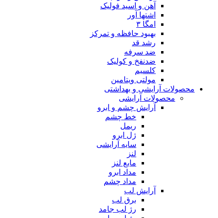
آهن و اسید فولیک
اشتها آور
امگا ۳
بهبود حافظه و تمرکز
رشد قد
ضد سرفه
ضدنفخ و کولیک
کلسیم
مولتی ویتامین
محصولات آرایشی و بهداشتی
محصولات آرایشی
آرایش چشم و ابرو
خط چشم
ریمل
ژل ابرو
سایه آرایشی
لنز
مایع لنز
مداد ابرو
مداد چشم
آرایش لب
برق لب
رژ لب جامد