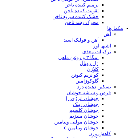
ترمیم کننده ناخن
تقویت کننده ناخن
خشک کننده سریع ناخن
محرک رشد ناخن
مکمل‌ها
آهن
آهن و فولیک اسید
اشتها آور
ترکیبات مغذی
امگا ۳ و روغن ماهی
ژل رویال
کلاژن
کوآنزیم کیوتن
گلوکوزامین
تسکین دهنده درد
قرص و ساشه جوشان
جوشان انرژی زا
جوشان زینک
جوشان کلسیم
جوشان منیزیم
جوشان مولتی ویتامین
جوشان ویتامین c
کاهش وزن