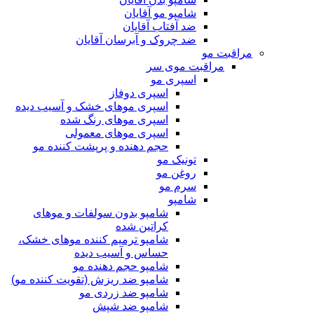
شامپو مو آقایان
ضد آفتاب آقایان
ضد چروک و آبرسان آقایان
مراقبت مو
مراقبت موی سر
اسپری مو
اسپری دوفاز
اسپری موهای خشک و آسیب دیده
اسپری موهای رنگ شده
اسپری موهای معمولی
حجم دهنده و پرپشت کننده مو
تونیک مو
روغن مو
سرم مو
شامپو
شامپو بدون سولفات و موهای
کراتین شده
شامپو ترمیم کننده موهای خشک،
حساس و آسیب دیده
شامپو حجم دهنده مو
شامپو ضد ریزش (تقویت کننده مو)
شامپو ضد زردی مو
شامپو ضد شپش