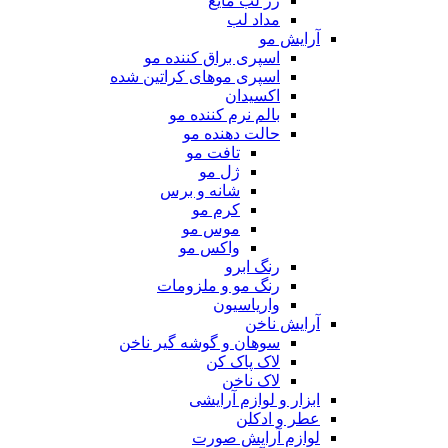
رژ لب مایع
مداد لب
آرایش مو
اسپری براق کننده مو
اسپری موهای کراتین شده
اکسیدان
بالم نرم کننده مو
حالت دهنده مو
تافت مو
ژل مو
شانه و برس
کرم مو
موس مو
واکس مو
رنگ ابرو
رنگ مو و ملزومات
واریاسیون
آرایش ناخن
سوهان و گوشه گیر ناخن
لاک پاک کن
لاک ناخن
ابزار و لوازم آرایشی
عطر و ادکلن
لوازم آرایش صورت