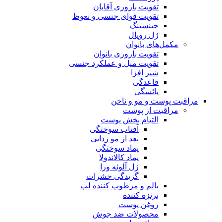
تقویت باروری آقایان
تقویت قوای جنسی و نعوظ
جینسینگ
ژل رویال
مکمل‌های بانوان
تقویت باروری بانوان
تقویت میل و عملکرد جنسی
شیر افزا
قاعدگی
یائسگی
مراقبت پوست و مو و ناخن
مراقبت از پوست
التیام بخش پوست
آفتاب سوختگی
بعد از مو زدایی
پماد سوختگی
پماد کالاندولا
ژل آلوئه ورا
گزیدگی حشرات
بالم و مرطوب کننده لب
برنزه کننده
روغن پوست
محصولات ضد جوش