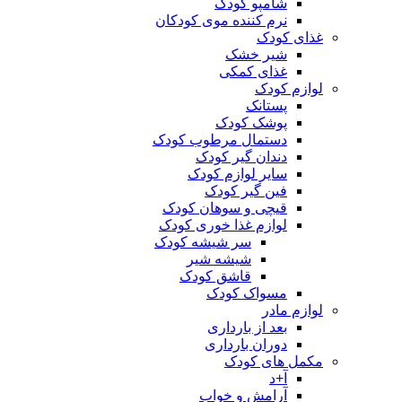
شامپو کودک
نرم کننده موی کودکان
غذای کودک
شیر خشک
غذای کمکی
لوازم کودک
پستانک
پوشک کودک
دستمال مرطوب کودک
دندان گیر کودک
سایر لوازم کودک
فین گیر کودک
قیچی و سوهان کودک
لوازم غذا خوری کودک
سر شیشه کودک
شیشه شیر
قاشق کودک
مسواک کودک
لوازم مادر
بعد از بارداری
دوران بارداری
مکمل های کودک
آ+د
آرامش و خواب