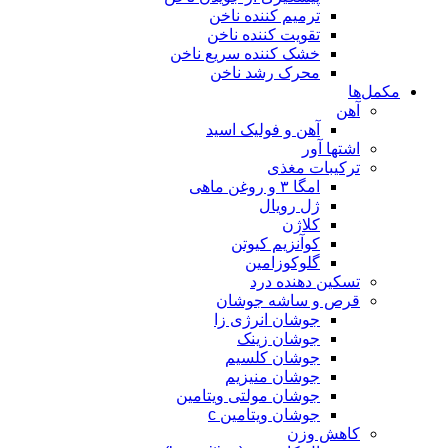
ترمیم کننده ناخن
تقویت کننده ناخن
خشک کننده سریع ناخن
محرک رشد ناخن
مکمل‌ها
آهن
آهن و فولیک اسید
اشتها آور
ترکیبات مغذی
امگا ۳ و روغن ماهی
ژل رویال
کلاژن
کوآنزیم کیوتن
گلوکوزامین
تسکین دهنده درد
قرص و ساشه جوشان
جوشان انرژی زا
جوشان زینک
جوشان کلسیم
جوشان منیزیم
جوشان مولتی ویتامین
جوشان ویتامین c
کاهش وزن