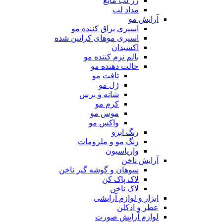
رژ لب مایع
مداد لب
آرایش مو
اسپری براق کننده مو
اسپری موهای کراتین شده
اکسیدان
بالم نرم کننده مو
حالت دهنده مو
تافت مو
ژل مو
شانه و برس
کرم مو
موس مو
واکس مو
رنگ ابرو
رنگ مو و ملزومات
واریاسیون
آرایش ناخن
سوهان و گوشه گیر ناخن
لاک پاک کن
لاک ناخن
ابزار و لوازم آرایشی
عطر و ادکلن
لوازم آرایش صورت