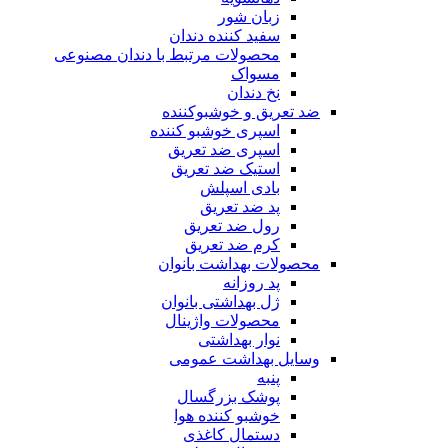
زبان شور
سفید کننده دندان
محصولات مرتبط با دندان مصنوعی
مسواک
نخ دندان
ضد تعریق و خوشبوکننده
اسپری خوشبو کننده
اسپری ضد تعریق
استیک ضد تعریق
بادی اسپلش
پد ضد تعریق
رول ضد تعریق
کرم ضد تعریق
محصولات بهداشت بانوان
پد روزانه
ژل بهداشتی بانوان
محصولات واژینال
نوار بهداشتی
وسایل بهداشت عمومی
پنبه
پوشک بزرگسال
خوشبو کننده هوا
دستمال کاغذی