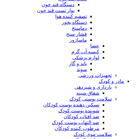
دستگاه قند خون
نوار تست قند خون
تصفیه کننده هوا
دستگاه بخور
دماسنج
فشار سنج
ماساژور
عصا
کیسه آب گرم
لوازم پزشکی
باند و گاز
سوند
تجهیزات ورزشی
مادر و کودک
بارداری و شیردهی
شقاق سینه
سلامت پوستی کودک
تسکین دهنده پوست کودکان
شوینده پوست کودک
ضد آفتاب کودکان
ضد التهاب پوست کودک
مرطوب کننده کودکان
سلامت موی کودک