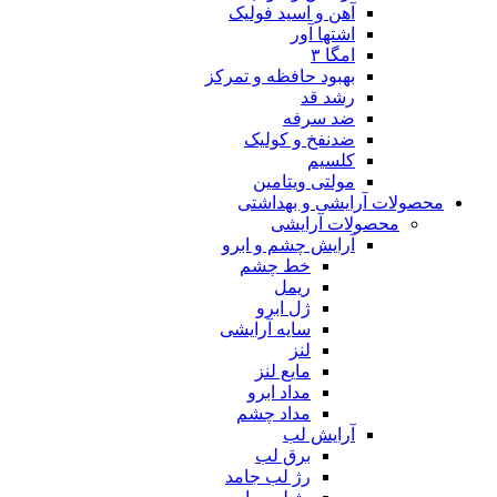
آهن و اسید فولیک
اشتها آور
امگا ۳
بهبود حافظه و تمرکز
رشد قد
ضد سرفه
ضدنفخ و کولیک
کلسیم
مولتی ویتامین
محصولات آرایشی و بهداشتی
محصولات آرایشی
آرایش چشم و ابرو
خط چشم
ریمل
ژل ابرو
سایه آرایشی
لنز
مایع لنز
مداد ابرو
مداد چشم
آرایش لب
برق لب
رژ لب جامد