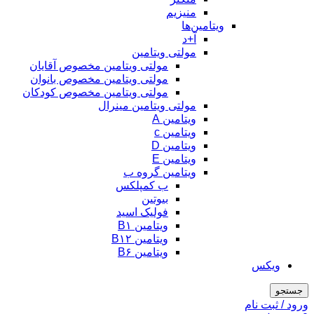
منیزیم
ویتامین‌ها
آ+د
مولتی ویتامین
مولتی ویتامین مخصوص آقایان
مولتی ویتامین مخصوص بانوان
مولتی ویتامین مخصوص کودکان
مولتی ویتامین مینرال
ویتامین A
ویتامین c
ویتامین D
ویتامین E
ویتامین گروه ب
ب کمپلکس
بیوتین
فولیک اسید
ویتامین B۱
ویتامین B۱۲
ویتامین B۶
ویکس
جستجو
ورود / ثبت نام