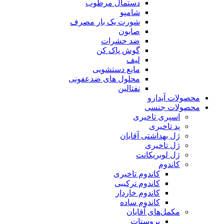
دستمال مرطوب
شامپو
شورت یک بار مصرف
صابون
ضد حشرات
گوش پاک کن
لیف
مایع دستشویی
محلول های ضدعفونی
نفتالین
محصولات آیدارو
محصولات جنسی
اسپری تاخیری
پد تاخیری
ژل بهداشتی آقایان
ژل تاخیری
ژل لوبریکانت
کاندوم
کاندوم تاخیری
کاندوم ترکیبی
کاندوم خاردار
کاندوم ساده
مکمل‌های آقایان
پروستات