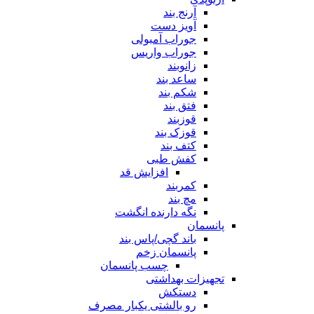
آرنج بند
آویز دست
جوراب آمبولی
جوراب واریس
زانوبند
ساعد بند
شکم بند
فتق بند
قوزبند
قوزک بند
کتف بند
کفش طبی
افزایش قد
کمربند
مچ بند
نگه دارنده انگشت
پانسمان
باند گچی/پاس بند
پانسمان زخم
چسب پانسمان
تجهیزات بهداشتی
دستکش
رو بالشتی یکبار مصرف