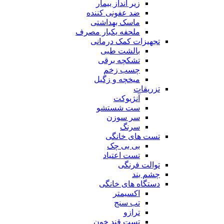
زیر انداز بیمار
ضد عفونی کننده
ماسک بهداشتی
ملحفه یکبار مصرف
تجهیزات کمک درمانی
بالشت طبی
تشکچه برقی
چسب زخم
میخچه و زگیل
تزریقات
آنژیوکت
ست شستشو
سر سوزن
سرنگ
تست های خانگی
بی بی چک
تست اعتیاد
توالت فرنگی
چشم بند
دستگاه های خانگی
اکسیمتر
تب سنج
ترازو
تست قند خون