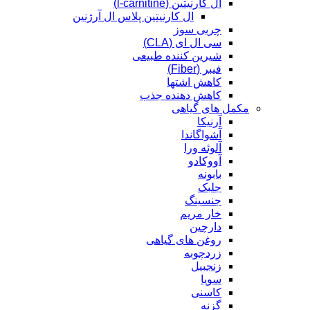
ال کارنیتین (l-carnitine)
ال کارنیتین پلاس ال آرژنین
چربی سوز
سی ال ای (CLA)
شیرین کننده طبیعی
فیبر (Fiber)
کاهش اشتها
کاهش دهنده جذب
مکمل های گیاهی
آرنیکا
آشواگاندا
آلوئه ورا
آووکادو
بابونه
جلبک
جنسینگ
خار مریم
دارچین
روغن های گیاهی
زردچوبه
زنجبیل
سویا
کاسنی
گزنه