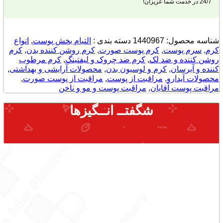
24/7 در خدمت شما عزیزان!
شناسه محصول:
1440967
دسته بندی :
التیام بخش پوست
,
انواع
کرم
,
سرم پوست
,
کرم پوست صورت
,
کرم روشن کننده بدن
,
کرم
روشن کننده و ضد لک
,
کرم ضد چروک و لیفتینگ
,
کرم مرطوب
کننده و آبرسان
,
کرم و لوسیون بدن
,
محصولات آرایشی و بهداشتی
,
محصولات آیدارو
,
مراقبت از پوست
,
مراقبت از پوست صورت
,
مراقبت پوست آقایان
,
مراقبت پوست و مو و ناخن
شگفتــ انــگیزها