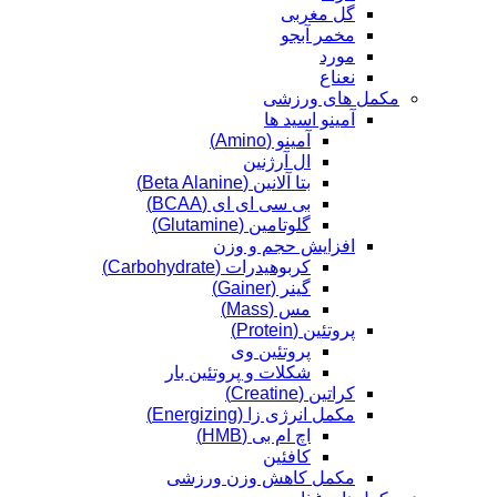
گل مغربی
مخمر آبجو
مورد
نعناع
مکمل های ورزشی
آمینو اسید ها
آمینو (Amino)
ال آرژنین
بتا آلانین (Beta Alanine)
بی سی ای ای (BCAA)
گلوتامین (Glutamine)
افزایش حجم و وزن
کربوهیدرات (Carbohydrate)
گینر (Gainer)
مس (Mass)
پروتئین (Protein)
پروتئین وی
شکلات و پروتئین بار
کراتین (Creatine)
مکمل انرژی زا (Energizing)
اچ ام بی (HMB)
کافئین
مکمل کاهش وزن ورزشی