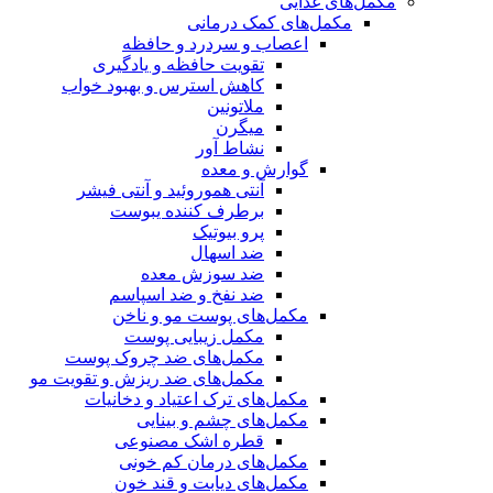
مکمل‌های غذایی
مکمل‌های کمک درمانی
اعصاب و سردرد و حافظه
تقویت حافظه و یادگیری
کاهش استرس و بهبود خواب
ملاتونین
میگرن
نشاط آور
گوارش و معده
آنتی هموروئید و آنتی فیشر
برطرف کننده یبوست
پرو بیوتیک
ضد اسهال
ضد سوزش معده
ضد نفخ و ضد اسپاسم
مکمل‌های پوست مو و ناخن
مکمل زیبایی پوست
مکمل‌های ضد چروک پوست
مکمل‌های ضد ریزش و تقویت مو
مکمل‌های ترک اعتیاد و دخانیات
مکمل‌های چشم و بینایی
قطره اشک مصنوعی
مکمل‌های درمان کم خونی
مکمل‌های دیابت و قند خون