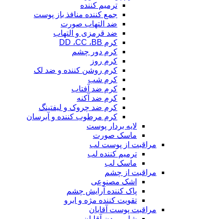
ترمیم کننده
جمع کننده منافذ باز پوست
ضد التهاب صورت
ضد قرمزی و التهاب
کرم DD ،CC ،BB
کرم دور چشم
کرم روز
کرم روشن کننده و ضد لک
کرم شب
کرم ضد آفتاب
کرم ضد آکنه
کرم ضد چروک و لیفتینگ
کرم مرطوب کننده و آبرسان
لایه بردار پوست
ماسک صورت
مراقبت از پوست لب
ترمیم کننده لب
ماسک لب
مراقبت از چشم
اشک مصنوعی
پاک کننده آرایش چشم
تقویت کننده مژه و ابرو
مراقبت پوست آقایان
شامپو بدن آقایان