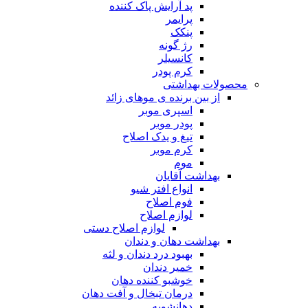
پد آرایش پاک کننده
پرایمر
پنکک
رژ گونه
کانسیلر
کرم پودر
محصولات بهداشتی
از بین برنده ی موهای زائد
اسپری موبر
پودر موبر
تیغ و یدک اصلاح
کرم موبر
موم
بهداشت آقایان
انواع افتر شیو
فوم اصلاح
لوازم اصلاح
لوازم اصلاح دستی
بهداشت دهان و دندان
بهبود درد دندان و لثه
خمیر دندان
خوشبو کننده دهان
درمان تبخال و آفت دهان
دهانشویه