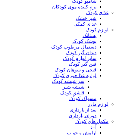
شامپو کودک
نرم کننده موی کودکان
غذای کودک
شیر خشک
غذای کمکی
لوازم کودک
پستانک
پوشک کودک
دستمال مرطوب کودک
دندان گیر کودک
سایر لوازم کودک
فین گیر کودک
قیچی و سوهان کودک
لوازم غذا خوری کودک
سر شیشه کودک
شیشه شیر
قاشق کودک
مسواک کودک
لوازم مادر
بعد از بارداری
دوران بارداری
مکمل های کودک
آ+د
آرامش و خواب