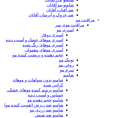
شامپو مو آقایان
ضد آفتاب آقایان
ضد چروک و آبرسان آقایان
مراقبت مو
مراقبت موی سر
اسپری مو
اسپری دوفاز
اسپری موهای خشک و آسیب دیده
اسپری موهای رنگ شده
اسپری موهای معمولی
حجم دهنده و پرپشت کننده مو
تونیک مو
روغن مو
سرم مو
شامپو
شامپو بدون سولفات و موهای
کراتین شده
شامپو ترمیم کننده موهای خشک،
حساس و آسیب دیده
شامپو حجم دهنده مو
شامپو ضد ریزش (تقویت کننده مو)
شامپو ضد زردی مو
شامپو ضد شپش