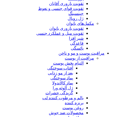
تقویت باروری آقایان
تقویت قوای جنسی و نعوظ
جینسینگ
ژل رویال
مکمل‌های بانوان
تقویت باروری بانوان
تقویت میل و عملکرد جنسی
شیر افزا
قاعدگی
یائسگی
مراقبت پوست و مو و ناخن
مراقبت از پوست
التیام بخش پوست
آفتاب سوختگی
بعد از مو زدایی
پماد سوختگی
پماد کالاندولا
ژل آلوئه ورا
گزیدگی حشرات
بالم و مرطوب کننده لب
برنزه کننده
روغن پوست
محصولات ضد جوش