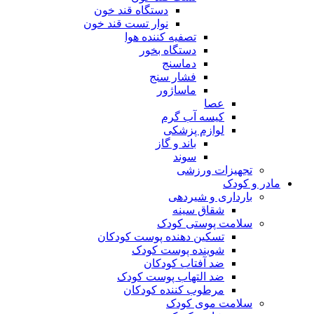
دستگاه قند خون
نوار تست قند خون
تصفیه کننده هوا
دستگاه بخور
دماسنج
فشار سنج
ماساژور
عصا
کیسه آب گرم
لوازم پزشکی
باند و گاز
سوند
تجهیزات ورزشی
مادر و کودک
بارداری و شیردهی
شقاق سینه
سلامت پوستی کودک
تسکین دهنده پوست کودکان
شوینده پوست کودک
ضد آفتاب کودکان
ضد التهاب پوست کودک
مرطوب کننده کودکان
سلامت موی کودک