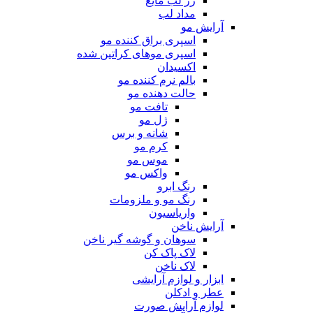
رژ لب مایع
مداد لب
آرایش مو
اسپری براق کننده مو
اسپری موهای کراتین شده
اکسیدان
بالم نرم کننده مو
حالت دهنده مو
تافت مو
ژل مو
شانه و برس
کرم مو
موس مو
واکس مو
رنگ ابرو
رنگ مو و ملزومات
واریاسیون
آرایش ناخن
سوهان و گوشه گیر ناخن
لاک پاک کن
لاک ناخن
ابزار و لوازم آرایشی
عطر و ادکلن
لوازم آرایش صورت