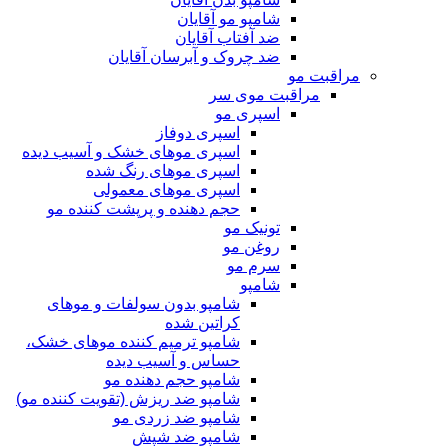
شامپو مو آقایان
ضد آفتاب آقایان
ضد چروک و آبرسان آقایان
مراقبت مو
مراقبت موی سر
اسپری مو
اسپری دوفاز
اسپری موهای خشک و آسیب دیده
اسپری موهای رنگ شده
اسپری موهای معمولی
حجم دهنده و پرپشت کننده مو
تونیک مو
روغن مو
سرم مو
شامپو
شامپو بدون سولفات و موهای
کراتین شده
شامپو ترمیم کننده موهای خشک،
حساس و آسیب دیده
شامپو حجم دهنده مو
شامپو ضد ریزش (تقویت کننده مو)
شامپو ضد زردی مو
شامپو ضد شپش