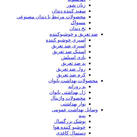
زبان شور
سفید کننده دندان
محصولات مرتبط با دندان مصنوعی
مسواک
نخ دندان
ضد تعریق و خوشبوکننده
اسپری خوشبو کننده
اسپری ضد تعریق
استیک ضد تعریق
بادی اسپلش
پد ضد تعریق
رول ضد تعریق
کرم ضد تعریق
محصولات بهداشت بانوان
پد روزانه
ژل بهداشتی بانوان
محصولات واژینال
نوار بهداشتی
وسایل بهداشت عمومی
پنبه
پوشک بزرگسال
خوشبو کننده هوا
دستمال کاغذی