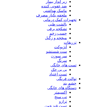
زیر انداز بیمار
ضد عفونی کننده
ماسک بهداشتی
ملحفه یکبار مصرف
تجهیزات کمک درمانی
بالشت طبی
تشکچه برقی
چسب زخم
میخچه و زگیل
تزریقات
آنژیوکت
ست شستشو
سر سوزن
سرنگ
تست های خانگی
بی بی چک
تست اعتیاد
توالت فرنگی
چشم بند
دستگاه های خانگی
اکسیمتر
تب سنج
ترازو
تست قند خون