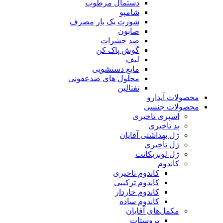
دستمال مرطوب
شامپو
شورت یک بار مصرف
صابون
ضد حشرات
گوش پاک کن
لیف
مایع دستشویی
محلول های ضدعفونی
نفتالین
محصولات آیدارو
محصولات جنسی
اسپری تاخیری
پد تاخیری
ژل بهداشتی آقایان
ژل تاخیری
ژل لوبریکانت
کاندوم
کاندوم تاخیری
کاندوم ترکیبی
کاندوم خاردار
کاندوم ساده
مکمل‌های آقایان
پروستات