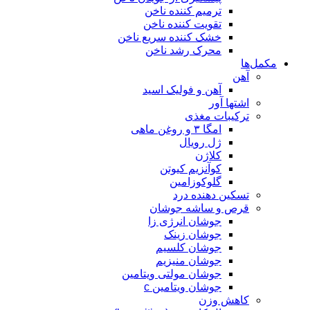
ترمیم کننده ناخن
تقویت کننده ناخن
خشک کننده سریع ناخن
محرک رشد ناخن
مکمل‌ها
آهن
آهن و فولیک اسید
اشتها آور
ترکیبات مغذی
امگا ۳ و روغن ماهی
ژل رویال
کلاژن
کوآنزیم کیوتن
گلوکوزامین
تسکین دهنده درد
قرص و ساشه جوشان
جوشان انرژی زا
جوشان زینک
جوشان کلسیم
جوشان منیزیم
جوشان مولتی ویتامین
جوشان ویتامین c
کاهش وزن