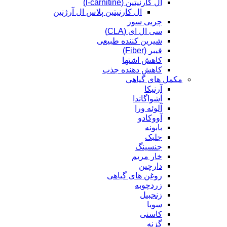
ال کارنیتین (l-carnitine)
ال کارنیتین پلاس ال آرژنین
چربی سوز
سی ال ای (CLA)
شیرین کننده طبیعی
فیبر (Fiber)
کاهش اشتها
کاهش دهنده جذب
مکمل های گیاهی
آرنیکا
آشواگاندا
آلوئه ورا
آووکادو
بابونه
جلبک
جنسینگ
خار مریم
دارچین
روغن های گیاهی
زردچوبه
زنجبیل
سویا
کاسنی
گزنه