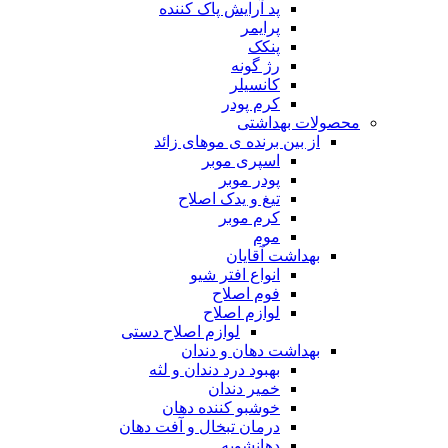
پد آرایش پاک کننده
پرایمر
پنکک
رژ گونه
کانسیلر
کرم پودر
محصولات بهداشتی
از بین برنده ی موهای زائد
اسپری موبر
پودر موبر
تیغ و یدک اصلاح
کرم موبر
موم
بهداشت آقایان
انواع افتر شیو
فوم اصلاح
لوازم اصلاح
لوازم اصلاح دستی
بهداشت دهان و دندان
بهبود درد دندان و لثه
خمیر دندان
خوشبو کننده دهان
درمان تبخال و آفت دهان
دهانشویه