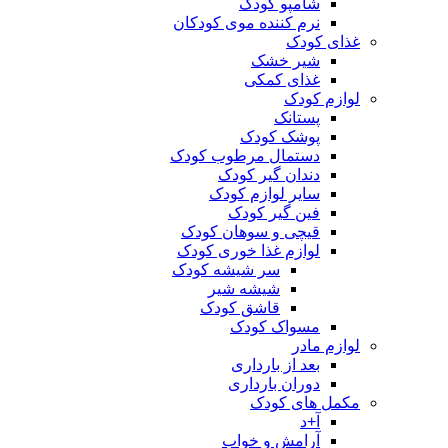
شامپو کودک
نرم کننده موی کودکان
غذای کودک
شیر خشک
غذای کمکی
لوازم کودک
پستانک
پوشک کودک
دستمال مرطوب کودک
دندان گیر کودک
سایر لوازم کودک
فین گیر کودک
قیچی و سوهان کودک
لوازم غذا خوری کودک
سر شیشه کودک
شیشه شیر
قاشق کودک
مسواک کودک
لوازم مادر
بعد از بارداری
دوران بارداری
مکمل های کودک
آ+د
آرامش و خواب