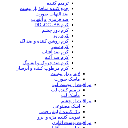
ترمیم کننده
جمع کننده منافذ باز پوست
ضد التهاب صورت
ضد قرمزی و التهاب
کرم DD ،CC ،BB
کرم دور چشم
کرم روز
کرم روشن کننده و ضد لک
کرم شب
کرم ضد آفتاب
کرم ضد آکنه
کرم ضد چروک و لیفتینگ
کرم مرطوب کننده و آبرسان
لایه بردار پوست
ماسک صورت
مراقبت از پوست لب
ترمیم کننده لب
ماسک لب
مراقبت از چشم
اشک مصنوعی
پاک کننده آرایش چشم
تقویت کننده مژه و ابرو
مراقبت پوست آقایان
شامپو بدن آقایان