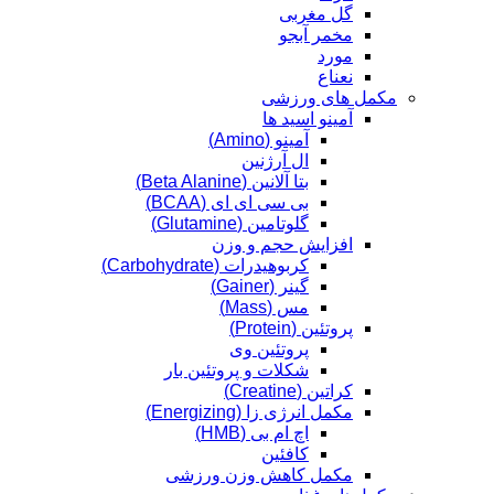
گل مغربی
مخمر آبجو
مورد
نعناع
مکمل های ورزشی
آمینو اسید ها
آمینو (Amino)
ال آرژنین
بتا آلانین (Beta Alanine)
بی سی ای ای (BCAA)
گلوتامین (Glutamine)
افزایش حجم و وزن
کربوهیدرات (Carbohydrate)
گینر (Gainer)
مس (Mass)
پروتئین (Protein)
پروتئین وی
شکلات و پروتئین بار
کراتین (Creatine)
مکمل انرژی زا (Energizing)
اچ ام بی (HMB)
کافئین
مکمل کاهش وزن ورزشی