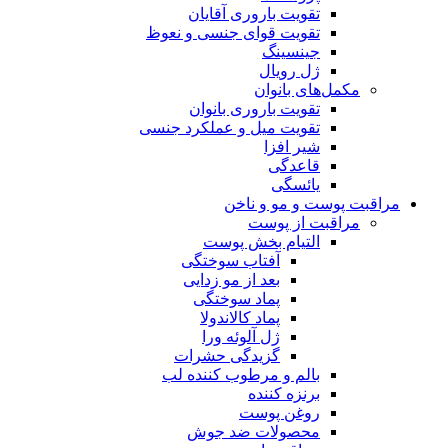
تقویت باروری آقایان
تقویت قوای جنسی و نعوظ
جینسینگ
ژل رویال
مکمل‌های بانوان
تقویت باروری بانوان
تقویت میل و عملکرد جنسی
شیر افزا
قاعدگی
یائسگی
مراقبت پوست و مو و ناخن
مراقبت از پوست
التیام بخش پوست
آفتاب سوختگی
بعد از مو زدایی
پماد سوختگی
پماد کالاندولا
ژل آلوئه ورا
گزیدگی حشرات
بالم و مرطوب کننده لب
برنزه کننده
روغن پوست
محصولات ضد جوش