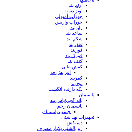
آرنج بند
آویز دست
جوراب آمبولی
جوراب واریس
زانوبند
ساعد بند
شکم بند
فتق بند
قوزبند
قوزک بند
کتف بند
کفش طبی
افزایش قد
کمربند
مچ بند
نگه دارنده انگشت
پانسمان
باند گچی/پاس بند
پانسمان زخم
چسب پانسمان
تجهیزات بهداشتی
دستکش
رو بالشتی یکبار مصرف