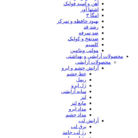
آهن و اسید فولیک
اشتها آور
امگا ۳
بهبود حافظه و تمرکز
رشد قد
ضد سرفه
ضدنفخ و کولیک
کلسیم
مولتی ویتامین
محصولات آرایشی و بهداشتی
محصولات آرایشی
آرایش چشم و ابرو
خط چشم
ریمل
ژل ابرو
سایه آرایشی
لنز
مایع لنز
مداد ابرو
مداد چشم
آرایش لب
برق لب
رژ لب جامد