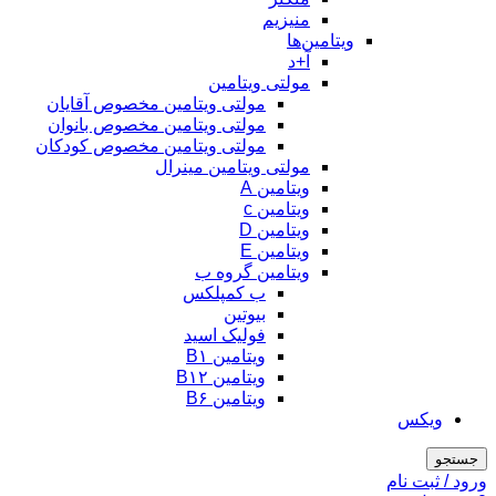
منیزیم
ویتامین‌ها
آ+د
مولتی ویتامین
مولتی ویتامین مخصوص آقایان
مولتی ویتامین مخصوص بانوان
مولتی ویتامین مخصوص کودکان
مولتی ویتامین مینرال
ویتامین A
ویتامین c
ویتامین D
ویتامین E
ویتامین گروه ب
ب کمپلکس
بیوتین
فولیک اسید
ویتامین B۱
ویتامین B۱۲
ویتامین B۶
ویکس
جستجو
ورود / ثبت نام