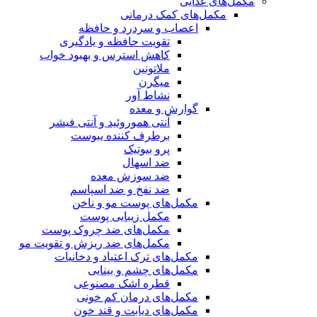
مکمل‌های غذایی
مکمل‌های کمک درمانی
اعصاب و سردرد و حافظه
تقویت حافظه و یادگیری
کاهش استرس و بهبود خواب
ملاتونین
میگرن
نشاط آور
گوارش و معده
آنتی هموروئید و آنتی فیشر
برطرف کننده یبوست
پرو بیوتیک
ضد اسهال
ضد سوزش معده
ضد نفخ و ضد اسپاسم
مکمل‌های پوست مو و ناخن
مکمل زیبایی پوست
مکمل‌های ضد چروک پوست
مکمل‌های ضد ریزش و تقویت مو
مکمل‌های ترک اعتیاد و دخانیات
مکمل‌های چشم و بینایی
قطره اشک مصنوعی
مکمل‌های درمان کم خونی
مکمل‌های دیابت و قند خون