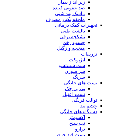
زیر انداز بیمار
ضد عفونی کننده
ماسک بهداشتی
ملحفه یکبار مصرف
تجهیزات کمک درمانی
بالشت طبی
تشکچه برقی
چسب زخم
میخچه و زگیل
تزریقات
آنژیوکت
ست شستشو
سر سوزن
سرنگ
تست های خانگی
بی بی چک
تست اعتیاد
توالت فرنگی
چشم بند
دستگاه های خانگی
اکسیمتر
تب سنج
ترازو
تست قند خون