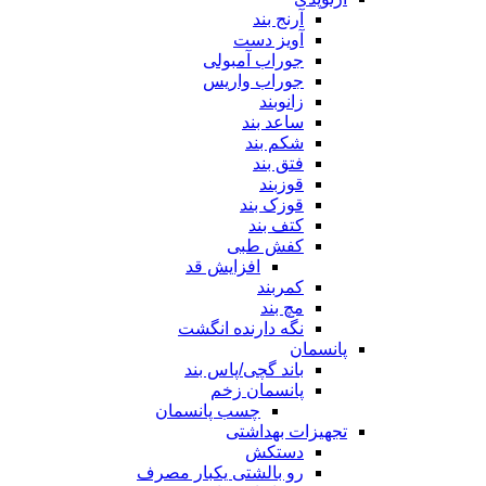
آرنج بند
آویز دست
جوراب آمبولی
جوراب واریس
زانوبند
ساعد بند
شکم بند
فتق بند
قوزبند
قوزک بند
کتف بند
کفش طبی
افزایش قد
کمربند
مچ بند
نگه دارنده انگشت
پانسمان
باند گچی/پاس بند
پانسمان زخم
چسب پانسمان
تجهیزات بهداشتی
دستکش
رو بالشتی یکبار مصرف