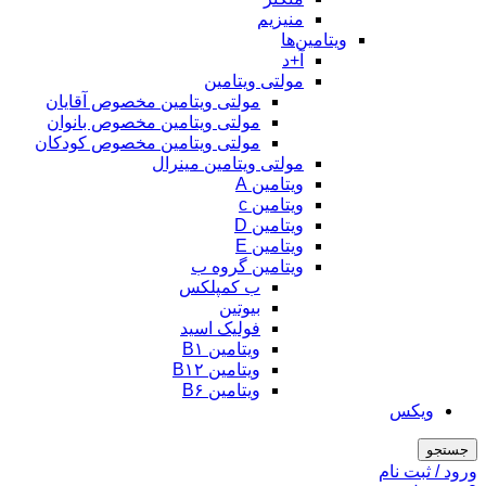
منیزیم
ویتامین‌ها
آ+د
مولتی ویتامین
مولتی ویتامین مخصوص آقایان
مولتی ویتامین مخصوص بانوان
مولتی ویتامین مخصوص کودکان
مولتی ویتامین مینرال
ویتامین A
ویتامین c
ویتامین D
ویتامین E
ویتامین گروه ب
ب کمپلکس
بیوتین
فولیک اسید
ویتامین B۱
ویتامین B۱۲
ویتامین B۶
ویکس
جستجو
ورود / ثبت نام