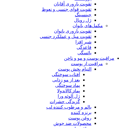
تقویت باروری آقایان
تقویت قوای جنسی و نعوظ
جینسینگ
ژل رویال
مکمل‌های بانوان
تقویت باروری بانوان
تقویت میل و عملکرد جنسی
شیر افزا
قاعدگی
یائسگی
مراقبت پوست و مو و ناخن
مراقبت از پوست
التیام بخش پوست
آفتاب سوختگی
بعد از مو زدایی
پماد سوختگی
پماد کالاندولا
ژل آلوئه ورا
گزیدگی حشرات
بالم و مرطوب کننده لب
برنزه کننده
روغن پوست
محصولات ضد جوش