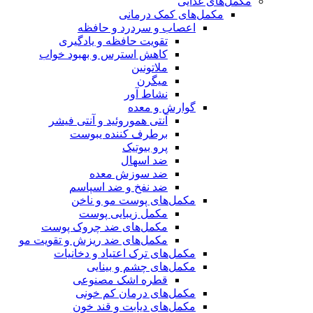
مکمل‌های غذایی
مکمل‌های کمک درمانی
اعصاب و سردرد و حافظه
تقویت حافظه و یادگیری
کاهش استرس و بهبود خواب
ملاتونین
میگرن
نشاط آور
گوارش و معده
آنتی هموروئید و آنتی فیشر
برطرف کننده یبوست
پرو بیوتیک
ضد اسهال
ضد سوزش معده
ضد نفخ و ضد اسپاسم
مکمل‌های پوست مو و ناخن
مکمل زیبایی پوست
مکمل‌های ضد چروک پوست
مکمل‌های ضد ریزش و تقویت مو
مکمل‌های ترک اعتیاد و دخانیات
مکمل‌های چشم و بینایی
قطره اشک مصنوعی
مکمل‌های درمان کم خونی
مکمل‌های دیابت و قند خون