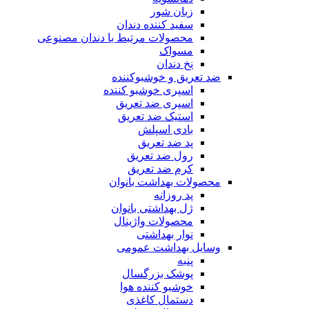
زبان شور
سفید کننده دندان
محصولات مرتبط با دندان مصنوعی
مسواک
نخ دندان
ضد تعریق و خوشبوکننده
اسپری خوشبو کننده
اسپری ضد تعریق
استیک ضد تعریق
بادی اسپلش
پد ضد تعریق
رول ضد تعریق
کرم ضد تعریق
محصولات بهداشت بانوان
پد روزانه
ژل بهداشتی بانوان
محصولات واژینال
نوار بهداشتی
وسایل بهداشت عمومی
پنبه
پوشک بزرگسال
خوشبو کننده هوا
دستمال کاغذی