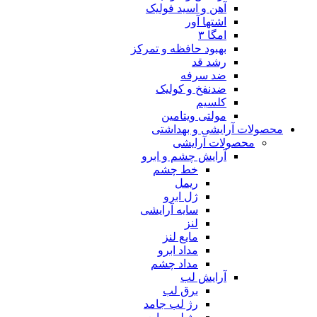
آهن و اسید فولیک
اشتها آور
امگا ۳
بهبود حافظه و تمرکز
رشد قد
ضد سرفه
ضدنفخ و کولیک
کلسیم
مولتی ویتامین
محصولات آرایشی و بهداشتی
محصولات آرایشی
آرایش چشم و ابرو
خط چشم
ریمل
ژل ابرو
سایه آرایشی
لنز
مایع لنز
مداد ابرو
مداد چشم
آرایش لب
برق لب
رژ لب جامد