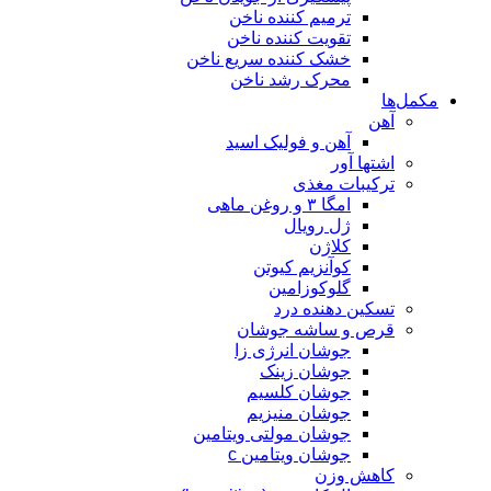
ترمیم کننده ناخن
تقویت کننده ناخن
خشک کننده سریع ناخن
محرک رشد ناخن
مکمل‌ها
آهن
آهن و فولیک اسید
اشتها آور
ترکیبات مغذی
امگا ۳ و روغن ماهی
ژل رویال
کلاژن
کوآنزیم کیوتن
گلوکوزامین
تسکین دهنده درد
قرص و ساشه جوشان
جوشان انرژی زا
جوشان زینک
جوشان کلسیم
جوشان منیزیم
جوشان مولتی ویتامین
جوشان ویتامین c
کاهش وزن