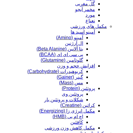
گل مغربی
مخمر آبجو
مورد
نعناع
مکمل های ورزشی
آمینو اسید ها
آمینو (Amino)
ال آرژنین
بتا آلانین (Beta Alanine)
بی سی ای ای (BCAA)
گلوتامین (Glutamine)
افزایش حجم و وزن
کربوهیدرات (Carbohydrate)
گینر (Gainer)
مس (Mass)
پروتئین (Protein)
پروتئین وی
شکلات و پروتئین بار
کراتین (Creatine)
مکمل انرژی زا (Energizing)
اچ ام بی (HMB)
کافئین
مکمل کاهش وزن ورزشی