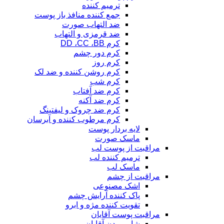
ترمیم کننده
جمع کننده منافذ باز پوست
ضد التهاب صورت
ضد قرمزی و التهاب
کرم DD ،CC ،BB
کرم دور چشم
کرم روز
کرم روشن کننده و ضد لک
کرم شب
کرم ضد آفتاب
کرم ضد آکنه
کرم ضد چروک و لیفتینگ
کرم مرطوب کننده و آبرسان
لایه بردار پوست
ماسک صورت
مراقبت از پوست لب
ترمیم کننده لب
ماسک لب
مراقبت از چشم
اشک مصنوعی
پاک کننده آرایش چشم
تقویت کننده مژه و ابرو
مراقبت پوست آقایان
شامپو بدن آقایان