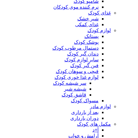
شامپو کودک
نرم کننده موی کودکان
غذای کودک
شیر خشک
غذای کمکی
لوازم کودک
پستانک
پوشک کودک
دستمال مرطوب کودک
دندان گیر کودک
سایر لوازم کودک
فین گیر کودک
قیچی و سوهان کودک
لوازم غذا خوری کودک
سر شیشه کودک
شیشه شیر
قاشق کودک
مسواک کودک
لوازم مادر
بعد از بارداری
دوران بارداری
مکمل های کودک
آ+د
آرامش و خواب