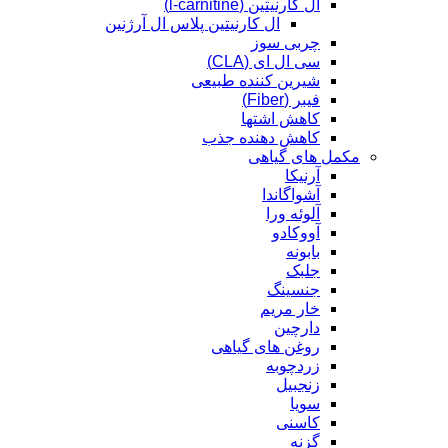
ال کارنیتین (l-carnitine)
ال کارنیتین پلاس ال آرژنین
چربی سوز
سی ال ای (CLA)
شیرین کننده طبیعی
فیبر (Fiber)
کاهش اشتها
کاهش دهنده جذب
مکمل های گیاهی
آرنیکا
آشواگاندا
آلوئه ورا
آووکادو
بابونه
جلبک
جنسینگ
خار مریم
دارچین
روغن های گیاهی
زردچوبه
زنجبیل
سویا
کاسنی
گزنه