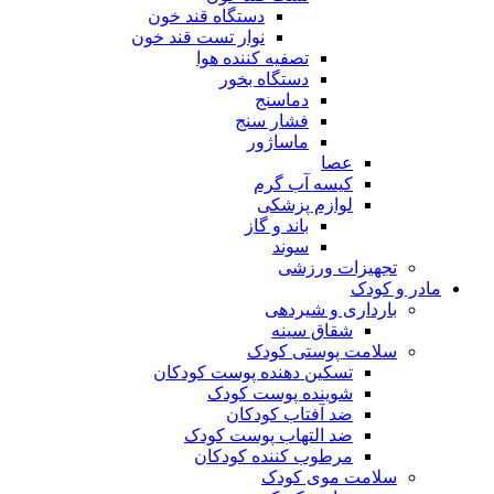
دستگاه قند خون
نوار تست قند خون
تصفیه کننده هوا
دستگاه بخور
دماسنج
فشار سنج
ماساژور
عصا
کیسه آب گرم
لوازم پزشکی
باند و گاز
سوند
تجهیزات ورزشی
مادر و کودک
بارداری و شیردهی
شقاق سینه
سلامت پوستی کودک
تسکین دهنده پوست کودکان
شوینده پوست کودک
ضد آفتاب کودکان
ضد التهاب پوست کودک
مرطوب کننده کودکان
سلامت موی کودک