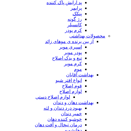
پد آرایش پاک کننده
پرایمر
پنکک
رژ گونه
کانسیلر
کرم پودر
محصولات بهداشتی
از بین برنده ی موهای زائد
اسپری موبر
پودر موبر
تیغ و یدک اصلاح
کرم موبر
موم
بهداشت آقایان
انواع افتر شیو
فوم اصلاح
لوازم اصلاح
لوازم اصلاح دستی
بهداشت دهان و دندان
بهبود درد دندان و لثه
خمیر دندان
خوشبو کننده دهان
درمان تبخال و آفت دهان
دهانشویه