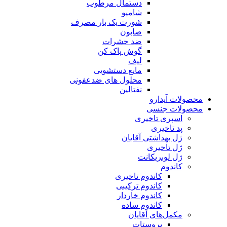
دستمال مرطوب
شامپو
شورت یک بار مصرف
صابون
ضد حشرات
گوش پاک کن
لیف
مایع دستشویی
محلول های ضدعفونی
نفتالین
محصولات آیدارو
محصولات جنسی
اسپری تاخیری
پد تاخیری
ژل بهداشتی آقایان
ژل تاخیری
ژل لوبریکانت
کاندوم
کاندوم تاخیری
کاندوم ترکیبی
کاندوم خاردار
کاندوم ساده
مکمل‌های آقایان
پروستات