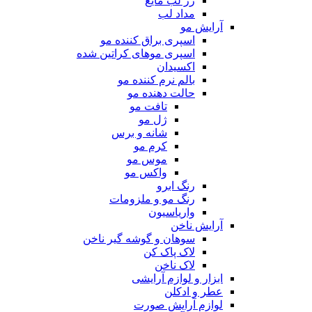
رژ لب مایع
مداد لب
آرایش مو
اسپری براق کننده مو
اسپری موهای کراتین شده
اکسیدان
بالم نرم کننده مو
حالت دهنده مو
تافت مو
ژل مو
شانه و برس
کرم مو
موس مو
واکس مو
رنگ ابرو
رنگ مو و ملزومات
واریاسیون
آرایش ناخن
سوهان و گوشه گیر ناخن
لاک پاک کن
لاک ناخن
ابزار و لوازم آرایشی
عطر و ادکلن
لوازم آرایش صورت