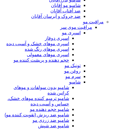
شامپو مو آقایان
ضد آفتاب آقایان
ضد چروک و آبرسان آقایان
مراقبت مو
مراقبت موی سر
اسپری مو
اسپری دوفاز
اسپری موهای خشک و آسیب دیده
اسپری موهای رنگ شده
اسپری موهای معمولی
حجم دهنده و پرپشت کننده مو
تونیک مو
روغن مو
سرم مو
شامپو
شامپو بدون سولفات و موهای
کراتین شده
شامپو ترمیم کننده موهای خشک،
حساس و آسیب دیده
شامپو حجم دهنده مو
شامپو ضد ریزش (تقویت کننده مو)
شامپو ضد زردی مو
شامپو ضد شپش