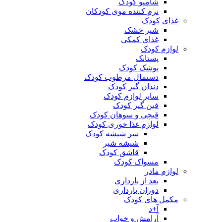
شامپو کودک
نرم کننده موی کودکان
غذای کودک
شیر خشک
غذای کمکی
لوازم کودک
پستانک
پوشک کودک
دستمال مرطوب کودک
دندان گیر کودک
سایر لوازم کودک
فین گیر کودک
قیچی و سوهان کودک
لوازم غذا خوری کودک
سر شیشه کودک
شیشه شیر
قاشق کودک
مسواک کودک
لوازم مادر
بعد از بارداری
دوران بارداری
مکمل های کودک
آ+د
آرامش و خواب