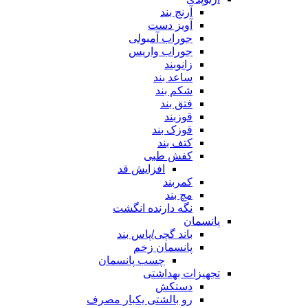
آرنج بند
آویز دست
جوراب آمبولی
جوراب واریس
زانوبند
ساعد بند
شکم بند
فتق بند
قوزبند
قوزک بند
کتف بند
کفش طبی
افزایش قد
کمربند
مچ بند
نگه دارنده انگشت
پانسمان
باند گچی/پاس بند
پانسمان زخم
چسب پانسمان
تجهیزات بهداشتی
دستکش
رو بالشتی یکبار مصرف