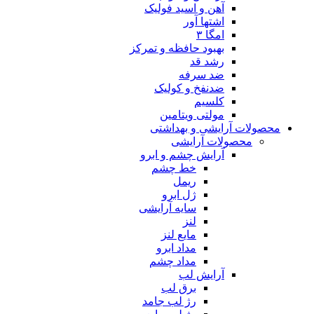
آهن و اسید فولیک
اشتها آور
امگا ۳
بهبود حافظه و تمرکز
رشد قد
ضد سرفه
ضدنفخ و کولیک
کلسیم
مولتی ویتامین
محصولات آرایشی و بهداشتی
محصولات آرایشی
آرایش چشم و ابرو
خط چشم
ریمل
ژل ابرو
سایه آرایشی
لنز
مایع لنز
مداد ابرو
مداد چشم
آرایش لب
برق لب
رژ لب جامد