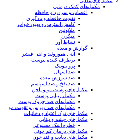
مکمل‌های غذایی
مکمل‌های کمک درمانی
اعصاب و سردرد و حافظه
تقویت حافظه و یادگیری
کاهش استرس و بهبود خواب
ملاتونین
میگرن
نشاط آور
گوارش و معده
آنتی هموروئید و آنتی فیشر
برطرف کننده یبوست
پرو بیوتیک
ضد اسهال
ضد سوزش معده
ضد نفخ و ضد اسپاسم
مکمل‌های پوست مو و ناخن
مکمل زیبایی پوست
مکمل‌های ضد چروک پوست
مکمل‌های ضد ریزش و تقویت مو
مکمل‌های ترک اعتیاد و دخانیات
مکمل‌های چشم و بینایی
قطره اشک مصنوعی
مکمل‌های درمان کم خونی
مکمل‌های دیابت و قند خون