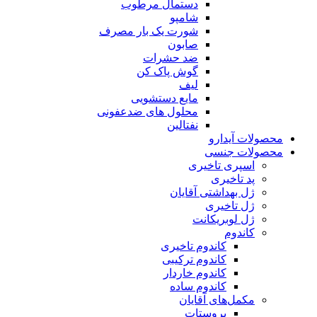
دستمال مرطوب
شامپو
شورت یک بار مصرف
صابون
ضد حشرات
گوش پاک کن
لیف
مایع دستشویی
محلول های ضدعفونی
نفتالین
محصولات آیدارو
محصولات جنسی
اسپری تاخیری
پد تاخیری
ژل بهداشتی آقایان
ژل تاخیری
ژل لوبریکانت
کاندوم
کاندوم تاخیری
کاندوم ترکیبی
کاندوم خاردار
کاندوم ساده
مکمل‌های آقایان
پروستات