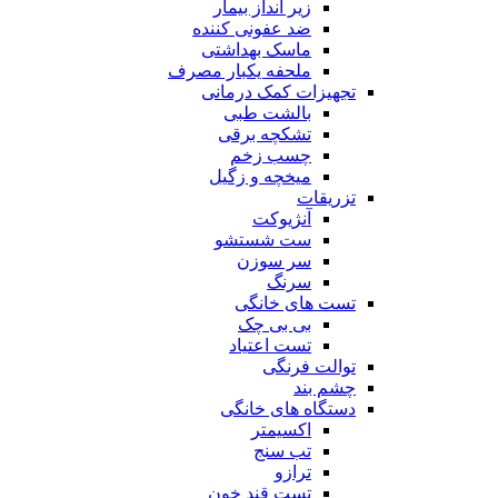
زیر انداز بیمار
ضد عفونی کننده
ماسک بهداشتی
ملحفه یکبار مصرف
تجهیزات کمک درمانی
بالشت طبی
تشکچه برقی
چسب زخم
میخچه و زگیل
تزریقات
آنژیوکت
ست شستشو
سر سوزن
سرنگ
تست های خانگی
بی بی چک
تست اعتیاد
توالت فرنگی
چشم بند
دستگاه های خانگی
اکسیمتر
تب سنج
ترازو
تست قند خون