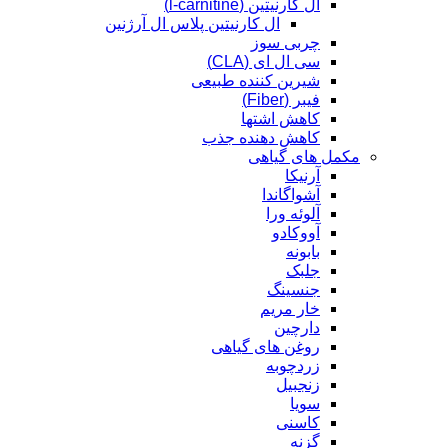
ال کارنیتین (l-carnitine)
ال کارنیتین پلاس ال آرژنین
چربی سوز
سی ال ای (CLA)
شیرین کننده طبیعی
فیبر (Fiber)
کاهش اشتها
کاهش دهنده جذب
مکمل های گیاهی
آرنیکا
آشواگاندا
آلوئه ورا
آووکادو
بابونه
جلبک
جنسینگ
خار مریم
دارچین
روغن های گیاهی
زردچوبه
زنجبیل
سویا
کاسنی
گزنه