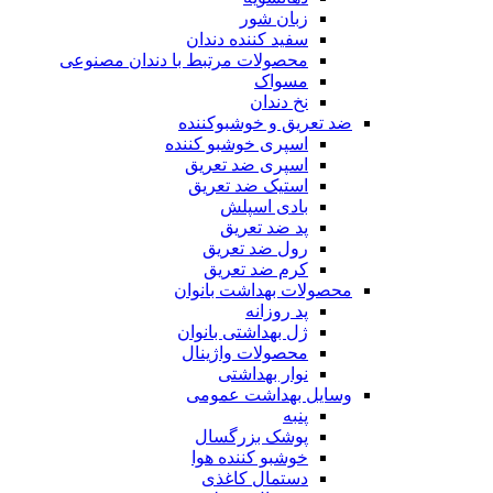
زبان شور
سفید کننده دندان
محصولات مرتبط با دندان مصنوعی
مسواک
نخ دندان
ضد تعریق و خوشبوکننده
اسپری خوشبو کننده
اسپری ضد تعریق
استیک ضد تعریق
بادی اسپلش
پد ضد تعریق
رول ضد تعریق
کرم ضد تعریق
محصولات بهداشت بانوان
پد روزانه
ژل بهداشتی بانوان
محصولات واژینال
نوار بهداشتی
وسایل بهداشت عمومی
پنبه
پوشک بزرگسال
خوشبو کننده هوا
دستمال کاغذی