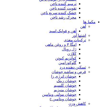
ترمیم کننده ناخن
تقویت کننده ناخن
خشک کننده سریع ناخن
محرک رشد ناخن
مکمل‌ها
آهن
آهن و فولیک اسید
اشتها آور
ترکیبات مغذی
امگا ۳ و روغن ماهی
ژل رویال
کلاژن
کوآنزیم کیوتن
گلوکوزامین
تسکین دهنده درد
قرص و ساشه جوشان
جوشان انرژی زا
جوشان زینک
جوشان کلسیم
جوشان منیزیم
جوشان مولتی ویتامین
جوشان ویتامین c
کاهش وزن