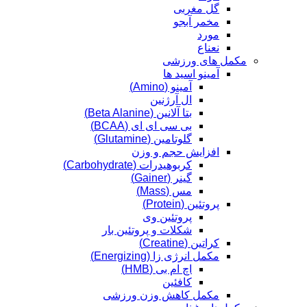
گل مغربی
مخمر آبجو
مورد
نعناع
مکمل های ورزشی
آمینو اسید ها
آمینو (Amino)
ال آرژنین
بتا آلانین (Beta Alanine)
بی سی ای ای (BCAA)
گلوتامین (Glutamine)
افزایش حجم و وزن
کربوهیدرات (Carbohydrate)
گینر (Gainer)
مس (Mass)
پروتئین (Protein)
پروتئین وی
شکلات و پروتئین بار
کراتین (Creatine)
مکمل انرژی زا (Energizing)
اچ ام بی (HMB)
کافئین
مکمل کاهش وزن ورزشی