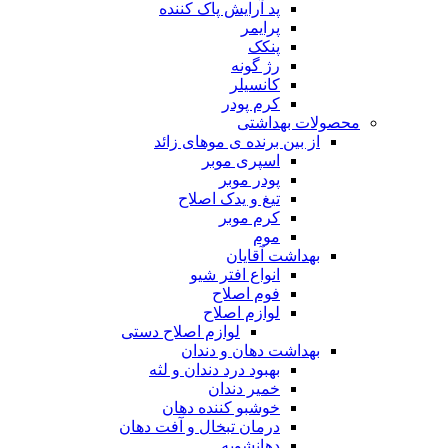
پد آرایش پاک کننده
پرایمر
پنکک
رژ گونه
کانسیلر
کرم پودر
محصولات بهداشتی
از بین برنده ی موهای زائد
اسپری موبر
پودر موبر
تیغ و یدک اصلاح
کرم موبر
موم
بهداشت آقایان
انواع افتر شیو
فوم اصلاح
لوازم اصلاح
لوازم اصلاح دستی
بهداشت دهان و دندان
بهبود درد دندان و لثه
خمیر دندان
خوشبو کننده دهان
درمان تبخال و آفت دهان
دهانشویه