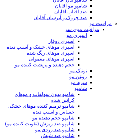
شامپو مو آقایان
ضد آفتاب آقایان
ضد چروک و آبرسان آقایان
مراقبت مو
مراقبت موی سر
اسپری مو
اسپری دوفاز
اسپری موهای خشک و آسیب دیده
اسپری موهای رنگ شده
اسپری موهای معمولی
حجم دهنده و پرپشت کننده مو
تونیک مو
روغن مو
سرم مو
شامپو
شامپو بدون سولفات و موهای
کراتین شده
شامپو ترمیم کننده موهای خشک،
حساس و آسیب دیده
شامپو حجم دهنده مو
شامپو ضد ریزش (تقویت کننده مو)
شامپو ضد زردی مو
شامپو ضد شپش