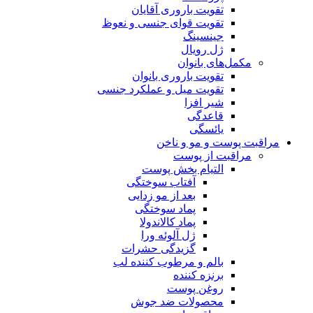
تقویت باروری آقایان
تقویت قوای جنسی و نعوظ
جینسینگ
ژل رویال
مکمل‌های بانوان
تقویت باروری بانوان
تقویت میل و عملکرد جنسی
شیر افزا
قاعدگی
یائسگی
مراقبت پوست و مو و ناخن
مراقبت از پوست
التیام بخش پوست
آفتاب سوختگی
بعد از مو زدایی
پماد سوختگی
پماد کالاندولا
ژل آلوئه ورا
گزیدگی حشرات
بالم و مرطوب کننده لب
برنزه کننده
روغن پوست
محصولات ضد جوش