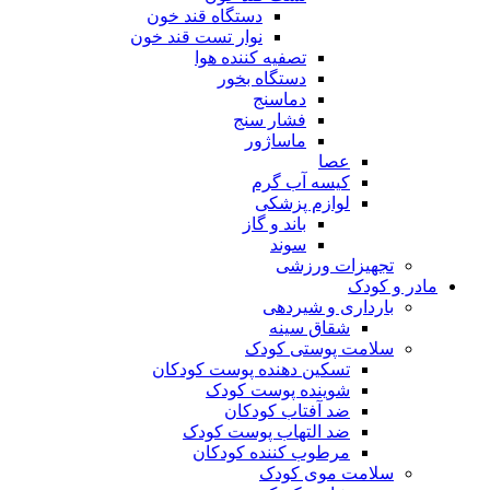
دستگاه قند خون
نوار تست قند خون
تصفیه کننده هوا
دستگاه بخور
دماسنج
فشار سنج
ماساژور
عصا
کیسه آب گرم
لوازم پزشکی
باند و گاز
سوند
تجهیزات ورزشی
مادر و کودک
بارداری و شیردهی
شقاق سینه
سلامت پوستی کودک
تسکین دهنده پوست کودکان
شوینده پوست کودک
ضد آفتاب کودکان
ضد التهاب پوست کودک
مرطوب کننده کودکان
سلامت موی کودک