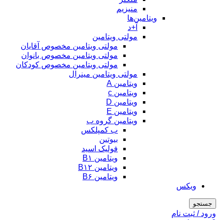
منیزیم
ویتامین‌ها
آ+د
مولتی ویتامین
مولتی ویتامین مخصوص آقایان
مولتی ویتامین مخصوص بانوان
مولتی ویتامین مخصوص کودکان
مولتی ویتامین مینرال
ویتامین A
ویتامین c
ویتامین D
ویتامین E
ویتامین گروه ب
ب کمپلکس
بیوتین
فولیک اسید
ویتامین B۱
ویتامین B۱۲
ویتامین B۶
ویکس
جستجو
ورود / ثبت نام