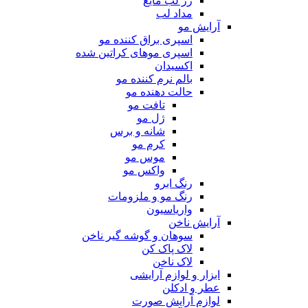
رژ لب مایع
مداد لب
آرایش مو
اسپری براق کننده مو
اسپری موهای کراتین شده
اکسیدان
بالم نرم کننده مو
حالت دهنده مو
تافت مو
ژل مو
شانه و برس
کرم مو
موس مو
واکس مو
رنگ ابرو
رنگ مو و ملزومات
واریاسیون
آرایش ناخن
سوهان و گوشه گیر ناخن
لاک پاک کن
لاک ناخن
ابزار و لوازم آرایشی
عطر و ادکلن
لوازم آرایش صورت