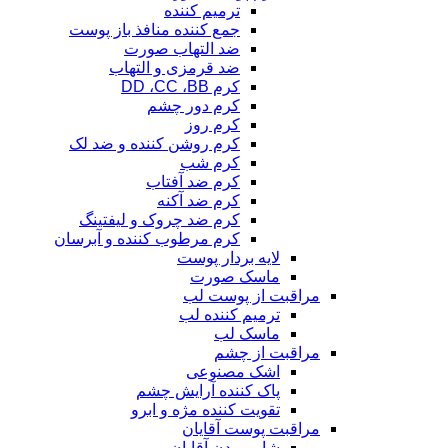
ترمیم کننده
جمع کننده منافذ باز پوست
ضد التهاب صورت
ضد قرمزی و التهاب
کرم DD ،CC ،BB
کرم دور چشم
کرم روز
کرم روشن کننده و ضد لک
کرم شب
کرم ضد آفتاب
کرم ضد آکنه
کرم ضد چروک و لیفتینگ
کرم مرطوب کننده و آبرسان
لایه بردار پوست
ماسک صورت
مراقبت از پوست لب
ترمیم کننده لب
ماسک لب
مراقبت از چشم
اشک مصنوعی
پاک کننده آرایش چشم
تقویت کننده مژه و ابرو
مراقبت پوست آقایان
شامپو بدن آقایان