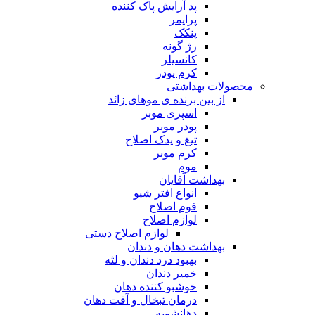
پد آرایش پاک کننده
پرایمر
پنکک
رژ گونه
کانسیلر
کرم پودر
محصولات بهداشتی
از بین برنده ی موهای زائد
اسپری موبر
پودر موبر
تیغ و یدک اصلاح
کرم موبر
موم
بهداشت آقایان
انواع افتر شیو
فوم اصلاح
لوازم اصلاح
لوازم اصلاح دستی
بهداشت دهان و دندان
بهبود درد دندان و لثه
خمیر دندان
خوشبو کننده دهان
درمان تبخال و آفت دهان
دهانشویه