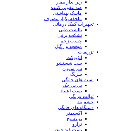
زیر انداز بیمار
ضد عفونی کننده
ماسک بهداشتی
ملحفه یکبار مصرف
تجهیزات کمک درمانی
بالشت طبی
تشکچه برقی
چسب زخم
میخچه و زگیل
تزریقات
آنژیوکت
ست شستشو
سر سوزن
سرنگ
تست های خانگی
بی بی چک
تست اعتیاد
توالت فرنگی
چشم بند
دستگاه های خانگی
اکسیمتر
تب سنج
ترازو
تست قند خون