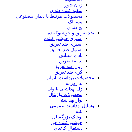
زبان شور
سفید کننده دندان
محصولات مرتبط با دندان مصنوعی
مسواک
نخ دندان
ضد تعریق و خوشبوکننده
اسپری خوشبو کننده
اسپری ضد تعریق
استیک ضد تعریق
بادی اسپلش
پد ضد تعریق
رول ضد تعریق
کرم ضد تعریق
محصولات بهداشت بانوان
پد روزانه
ژل بهداشتی بانوان
محصولات واژینال
نوار بهداشتی
وسایل بهداشت عمومی
پنبه
پوشک بزرگسال
خوشبو کننده هوا
دستمال کاغذی