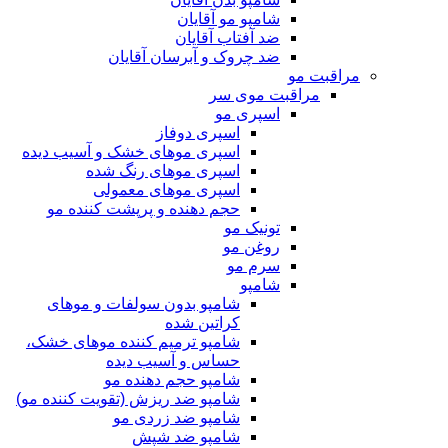
شامپو مو آقایان
ضد آفتاب آقایان
ضد چروک و آبرسان آقایان
مراقبت مو
مراقبت موی سر
اسپری مو
اسپری دوفاز
اسپری موهای خشک و آسیب دیده
اسپری موهای رنگ شده
اسپری موهای معمولی
حجم دهنده و پرپشت کننده مو
تونیک مو
روغن مو
سرم مو
شامپو
شامپو بدون سولفات و موهای
کراتین شده
شامپو ترمیم کننده موهای خشک،
حساس و آسیب دیده
شامپو حجم دهنده مو
شامپو ضد ریزش (تقویت کننده مو)
شامپو ضد زردی مو
شامپو ضد شپش