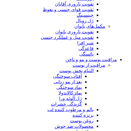
تقویت باروری آقایان
تقویت قوای جنسی و نعوظ
جینسینگ
ژل رویال
مکمل‌های بانوان
تقویت باروری بانوان
تقویت میل و عملکرد جنسی
شیر افزا
قاعدگی
یائسگی
مراقبت پوست و مو و ناخن
مراقبت از پوست
التیام بخش پوست
آفتاب سوختگی
بعد از مو زدایی
پماد سوختگی
پماد کالاندولا
ژل آلوئه ورا
گزیدگی حشرات
بالم و مرطوب کننده لب
برنزه کننده
روغن پوست
محصولات ضد جوش