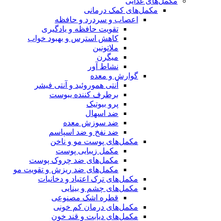
مکمل‌های غذایی
مکمل‌های کمک درمانی
اعصاب و سردرد و حافظه
تقویت حافظه و یادگیری
کاهش استرس و بهبود خواب
ملاتونین
میگرن
نشاط آور
گوارش و معده
آنتی هموروئید و آنتی فیشر
برطرف کننده یبوست
پرو بیوتیک
ضد اسهال
ضد سوزش معده
ضد نفخ و ضد اسپاسم
مکمل‌های پوست مو و ناخن
مکمل زیبایی پوست
مکمل‌های ضد چروک پوست
مکمل‌های ضد ریزش و تقویت مو
مکمل‌های ترک اعتیاد و دخانیات
مکمل‌های چشم و بینایی
قطره اشک مصنوعی
مکمل‌های درمان کم خونی
مکمل‌های دیابت و قند خون