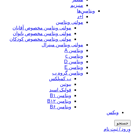
منیزیم
ویتامین‌ها
آ+د
مولتی ویتامین
مولتی ویتامین مخصوص آقایان
مولتی ویتامین مخصوص بانوان
مولتی ویتامین مخصوص کودکان
مولتی ویتامین مینرال
ویتامین A
ویتامین c
ویتامین D
ویتامین E
ویتامین گروه ب
ب کمپلکس
بیوتین
فولیک اسید
ویتامین B۱
ویتامین B۱۲
ویتامین B۶
ویکس
جستجو
ورود / ثبت نام