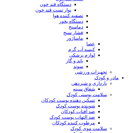
دستگاه قند خون
نوار تست قند خون
تصفیه کننده هوا
دستگاه بخور
دماسنج
فشار سنج
ماساژور
عصا
کیسه آب گرم
لوازم پزشکی
باند و گاز
سوند
تجهیزات ورزشی
مادر و کودک
بارداری و شیردهی
شقاق سینه
سلامت پوستی کودک
تسکین دهنده پوست کودکان
شوینده پوست کودک
ضد آفتاب کودکان
ضد التهاب پوست کودک
مرطوب کننده کودکان
سلامت موی کودک