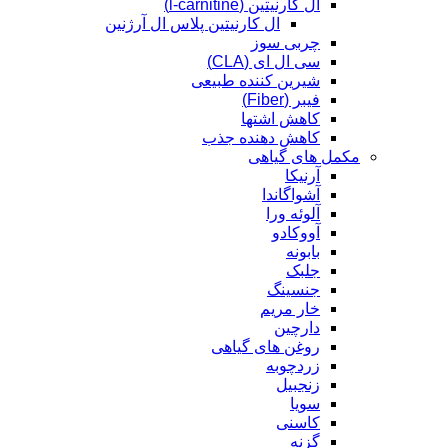
ال کارنیتین (l-carnitine)
ال کارنیتین پلاس ال آرژنین
چربی سوز
سی ال ای (CLA)
شیرین کننده طبیعی
فیبر (Fiber)
کاهش اشتها
کاهش دهنده جذب
مکمل های گیاهی
آرنیکا
آشواگاندا
آلوئه ورا
آووکادو
بابونه
جلبک
جنسینگ
خار مریم
دارچین
روغن های گیاهی
زردچوبه
زنجبیل
سویا
کاسنی
گزنه