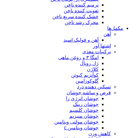
ترمیم کننده ناخن
تقویت کننده ناخن
خشک کننده سریع ناخن
محرک رشد ناخن
مکمل‌ها
آهن
آهن و فولیک اسید
اشتها آور
ترکیبات مغذی
امگا ۳ و روغن ماهی
ژل رویال
کلاژن
کوآنزیم کیوتن
گلوکوزامین
تسکین دهنده درد
قرص و ساشه جوشان
جوشان انرژی زا
جوشان زینک
جوشان کلسیم
جوشان منیزیم
جوشان مولتی ویتامین
جوشان ویتامین c
کاهش وزن