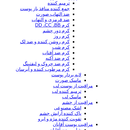
ترمیم کننده
جمع کننده منافذ باز پوست
ضد التهاب صورت
ضد قرمزی و التهاب
کرم DD ،CC ،BB
کرم دور چشم
کرم روز
کرم روشن کننده و ضد لک
کرم شب
کرم ضد آفتاب
کرم ضد آکنه
کرم ضد چروک و لیفتینگ
کرم مرطوب کننده و آبرسان
لایه بردار پوست
ماسک صورت
مراقبت از پوست لب
ترمیم کننده لب
ماسک لب
مراقبت از چشم
اشک مصنوعی
پاک کننده آرایش چشم
تقویت کننده مژه و ابرو
مراقبت پوست آقایان
شامپو بدن آقایان