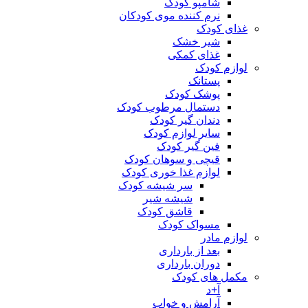
شامپو کودک
نرم کننده موی کودکان
غذای کودک
شیر خشک
غذای کمکی
لوازم کودک
پستانک
پوشک کودک
دستمال مرطوب کودک
دندان گیر کودک
سایر لوازم کودک
فین گیر کودک
قیچی و سوهان کودک
لوازم غذا خوری کودک
سر شیشه کودک
شیشه شیر
قاشق کودک
مسواک کودک
لوازم مادر
بعد از بارداری
دوران بارداری
مکمل های کودک
آ+د
آرامش و خواب