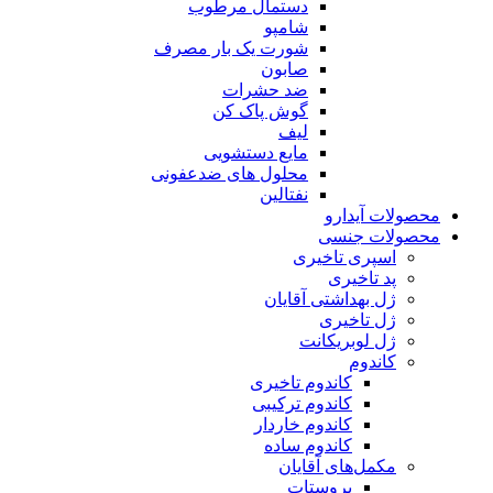
دستمال مرطوب
شامپو
شورت یک بار مصرف
صابون
ضد حشرات
گوش پاک کن
لیف
مایع دستشویی
محلول های ضدعفونی
نفتالین
محصولات آیدارو
محصولات جنسی
اسپری تاخیری
پد تاخیری
ژل بهداشتی آقایان
ژل تاخیری
ژل لوبریکانت
کاندوم
کاندوم تاخیری
کاندوم ترکیبی
کاندوم خاردار
کاندوم ساده
مکمل‌های آقایان
پروستات