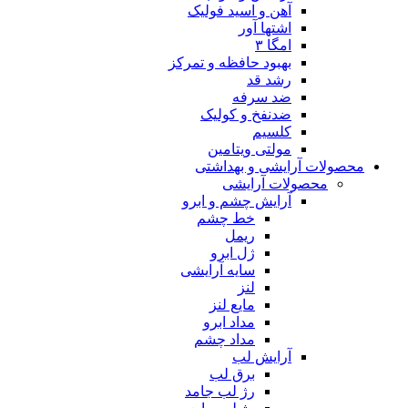
آهن و اسید فولیک
اشتها آور
امگا ۳
بهبود حافظه و تمرکز
رشد قد
ضد سرفه
ضدنفخ و کولیک
کلسیم
مولتی ویتامین
محصولات آرایشی و بهداشتی
محصولات آرایشی
آرایش چشم و ابرو
خط چشم
ریمل
ژل ابرو
سایه آرایشی
لنز
مایع لنز
مداد ابرو
مداد چشم
آرایش لب
برق لب
رژ لب جامد