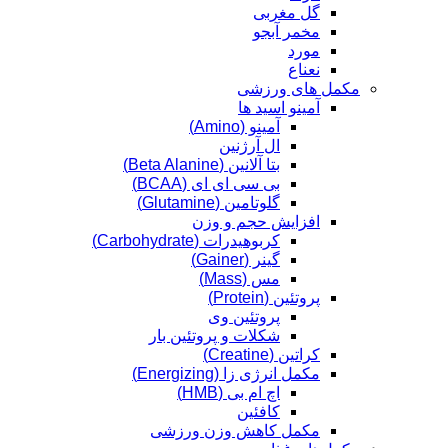
گل مغربی
مخمر آبجو
مورد
نعناع
مکمل های ورزشی
آمینو اسید ها
آمینو (Amino)
ال آرژنین
بتا آلانین (Beta Alanine)
بی سی ای ای (BCAA)
گلوتامین (Glutamine)
افزایش حجم و وزن
کربوهیدرات (Carbohydrate)
گینر (Gainer)
مس (Mass)
پروتئین (Protein)
پروتئین وی
شکلات و پروتئین بار
کراتین (Creatine)
مکمل انرژی زا (Energizing)
اچ ام بی (HMB)
کافئین
مکمل کاهش وزن ورزشی