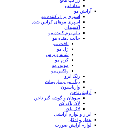
رژ لب مایع
مداد لب
آرایش مو
اسپری براق کننده مو
اسپری موهای کراتین شده
اکسیدان
بالم نرم کننده مو
حالت دهنده مو
تافت مو
ژل مو
شانه و برس
کرم مو
موس مو
واکس مو
رنگ ابرو
رنگ مو و ملزومات
واریاسیون
آرایش ناخن
سوهان و گوشه گیر ناخن
لاک پاک کن
لاک ناخن
ابزار و لوازم آرایشی
عطر و ادکلن
لوازم آرایش صورت