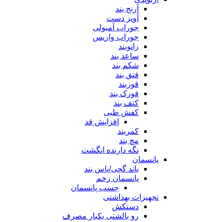
آرنج بند
آویز دست
جوراب آمبولی
جوراب واریس
زانوبند
ساعد بند
شکم بند
فتق بند
قوزبند
قوزک بند
کتف بند
کفش طبی
افزایش قد
کمربند
مچ بند
نگه دارنده انگشت
پانسمان
باند گچی/پاس بند
پانسمان زخم
چسب پانسمان
تجهیزات بهداشتی
دستکش
رو بالشتی یکبار مصرف