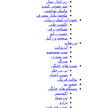
زیر انداز بیمار
ضد عفونی کننده
ماسک بهداشتی
ملحفه یکبار مصرف
تجهیزات کمک درمانی
بالشت طبی
تشکچه برقی
چسب زخم
میخچه و زگیل
تزریقات
آنژیوکت
ست شستشو
سر سوزن
سرنگ
تست های خانگی
بی بی چک
تست اعتیاد
توالت فرنگی
چشم بند
دستگاه های خانگی
اکسیمتر
تب سنج
ترازو
تست قند خون