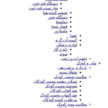
دستگاه قند خون
نوار تست قند خون
تصفیه کننده هوا
دستگاه بخور
دماسنج
فشار سنج
ماساژور
عصا
کیسه آب گرم
لوازم پزشکی
باند و گاز
سوند
تجهیزات ورزشی
مادر و کودک
بارداری و شیردهی
شقاق سینه
سلامت پوستی کودک
تسکین دهنده پوست کودکان
شوینده پوست کودک
ضد آفتاب کودکان
ضد التهاب پوست کودک
مرطوب کننده کودکان
سلامت موی کودک