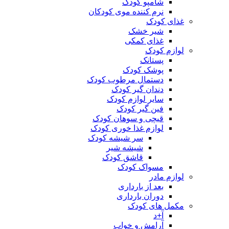
شامپو کودک
نرم کننده موی کودکان
غذای کودک
شیر خشک
غذای کمکی
لوازم کودک
پستانک
پوشک کودک
دستمال مرطوب کودک
دندان گیر کودک
سایر لوازم کودک
فین گیر کودک
قیچی و سوهان کودک
لوازم غذا خوری کودک
سر شیشه کودک
شیشه شیر
قاشق کودک
مسواک کودک
لوازم مادر
بعد از بارداری
دوران بارداری
مکمل های کودک
آ+د
آرامش و خواب