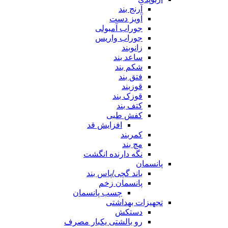
آرنج بند
آویز دست
جوراب آمبولی
جوراب واریس
زانوبند
ساعد بند
شکم بند
فتق بند
قوزبند
قوزک بند
کتف بند
کفش طبی
افزایش قد
کمربند
مچ بند
نگه دارنده انگشت
پانسمان
باند گچی/پاس بند
پانسمان زخم
چسب پانسمان
تجهیزات بهداشتی
دستکش
رو بالشتی یکبار مصرف