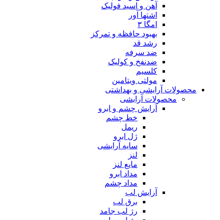
آهن و اسید فولیک
اشتها آور
امگا ۳
بهبود حافظه و تمرکز
رشد قد
ضد سرفه
ضدنفخ و کولیک
کلسیم
مولتی ویتامین
محصولات آرایشی و بهداشتی
محصولات آرایشی
آرایش چشم و ابرو
خط چشم
ریمل
ژل ابرو
سایه آرایشی
لنز
مایع لنز
مداد ابرو
مداد چشم
آرایش لب
برق لب
رژ لب جامد