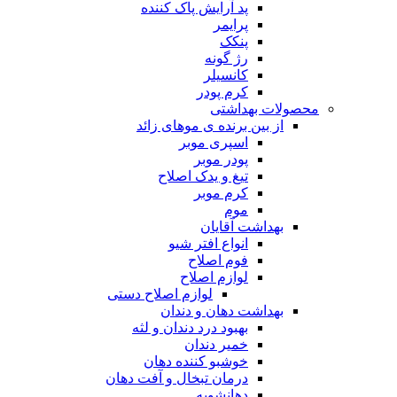
پد آرایش پاک کننده
پرایمر
پنکک
رژ گونه
کانسیلر
کرم پودر
محصولات بهداشتی
از بین برنده ی موهای زائد
اسپری موبر
پودر موبر
تیغ و یدک اصلاح
کرم موبر
موم
بهداشت آقایان
انواع افتر شیو
فوم اصلاح
لوازم اصلاح
لوازم اصلاح دستی
بهداشت دهان و دندان
بهبود درد دندان و لثه
خمیر دندان
خوشبو کننده دهان
درمان تبخال و آفت دهان
دهانشویه