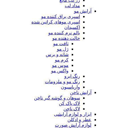
رژ لب مایع
مداد لب
آرایش مو
اسپری براق کننده مو
اسپری موهای کراتین شده
اکسیدان
بالم نرم کننده مو
حالت دهنده مو
تافت مو
ژل مو
شانه و برس
کرم مو
موس مو
واکس مو
رنگ ابرو
رنگ مو و ملزومات
واریاسیون
آرایش ناخن
سوهان و گوشه گیر ناخن
لاک پاک کن
لاک ناخن
ابزار و لوازم آرایشی
عطر و ادکلن
لوازم آرایش صورت