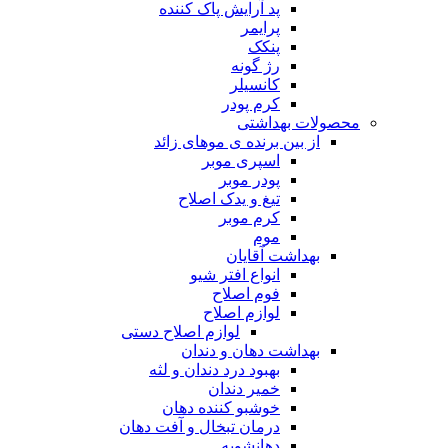
پد آرایش پاک کننده
پرایمر
پنکک
رژ گونه
کانسیلر
کرم پودر
محصولات بهداشتی
از بین برنده ی موهای زائد
اسپری موبر
پودر موبر
تیغ و یدک اصلاح
کرم موبر
موم
بهداشت آقایان
انواع افتر شیو
فوم اصلاح
لوازم اصلاح
لوازم اصلاح دستی
بهداشت دهان و دندان
بهبود درد دندان و لثه
خمیر دندان
خوشبو کننده دهان
درمان تبخال و آفت دهان
دهانشویه