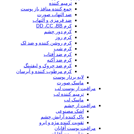
ترمیم کننده
جمع کننده منافذ باز پوست
ضد التهاب صورت
ضد قرمزی و التهاب
کرم DD ،CC ،BB
کرم دور چشم
کرم روز
کرم روشن کننده و ضد لک
کرم شب
کرم ضد آفتاب
کرم ضد آکنه
کرم ضد چروک و لیفتینگ
کرم مرطوب کننده و آبرسان
لایه بردار پوست
ماسک صورت
مراقبت از پوست لب
ترمیم کننده لب
ماسک لب
مراقبت از چشم
اشک مصنوعی
پاک کننده آرایش چشم
تقویت کننده مژه و ابرو
مراقبت پوست آقایان
شامپو بدن آقایان