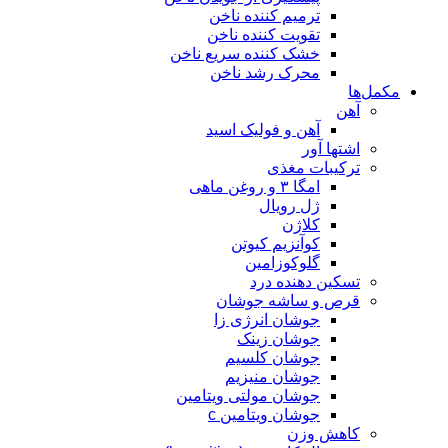
ترمیم کننده ناخن
تقویت کننده ناخن
خشک کننده سریع ناخن
محرک رشد ناخن
مکمل‌ها
آهن
آهن و فولیک اسید
اشتها آور
ترکیبات مغذی
امگا ۳ و روغن ماهی
ژل رویال
کلاژن
کوآنزیم کیوتن
گلوکوزامین
تسکین دهنده درد
قرص و ساشه جوشان
جوشان انرژی زا
جوشان زینک
جوشان کلسیم
جوشان منیزیم
جوشان مولتی ویتامین
جوشان ویتامین c
کاهش وزن