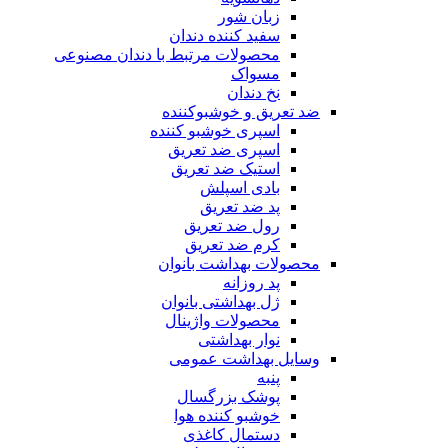
زبان شور
سفید کننده دندان
محصولات مرتبط با دندان مصنوعی
مسواک
نخ دندان
ضد تعریق و خوشبوکننده
اسپری خوشبو کننده
اسپری ضد تعریق
استیک ضد تعریق
بادی اسپلش
پد ضد تعریق
رول ضد تعریق
کرم ضد تعریق
محصولات بهداشت بانوان
پد روزانه
ژل بهداشتی بانوان
محصولات واژینال
نوار بهداشتی
وسایل بهداشت عمومی
پنبه
پوشک بزرگسال
خوشبو کننده هوا
دستمال کاغذی