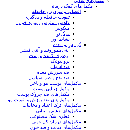
مکمل‌های غذایی
مکمل‌های کمک درمانی
اعصاب و سردرد و حافظه
تقویت حافظه و یادگیری
کاهش استرس و بهبود خواب
ملاتونین
میگرن
نشاط آور
گوارش و معده
آنتی هموروئید و آنتی فیشر
برطرف کننده یبوست
پرو بیوتیک
ضد اسهال
ضد سوزش معده
ضد نفخ و ضد اسپاسم
مکمل‌های پوست مو و ناخن
مکمل زیبایی پوست
مکمل‌های ضد چروک پوست
مکمل‌های ضد ریزش و تقویت مو
مکمل‌های ترک اعتیاد و دخانیات
مکمل‌های چشم و بینایی
قطره اشک مصنوعی
مکمل‌های درمان کم خونی
مکمل‌های دیابت و قند خون