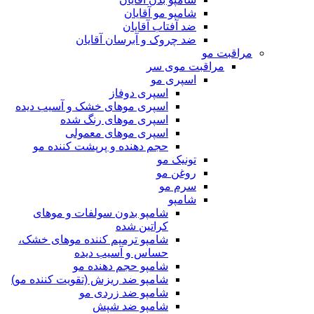
شامپو مو آقایان
ضد آفتاب آقایان
ضد چروک و آبرسان آقایان
مراقبت مو
مراقبت موی سر
اسپری مو
اسپری دوفاز
اسپری موهای خشک و آسیب دیده
اسپری موهای رنگ شده
اسپری موهای معمولی
حجم دهنده و پرپشت کننده مو
تونیک مو
روغن مو
سرم مو
شامپو
شامپو بدون سولفات و موهای
کراتین شده
شامپو ترمیم کننده موهای خشک،
حساس و آسیب دیده
شامپو حجم دهنده مو
شامپو ضد ریزش (تقویت کننده مو)
شامپو ضد زردی مو
شامپو ضد شپش