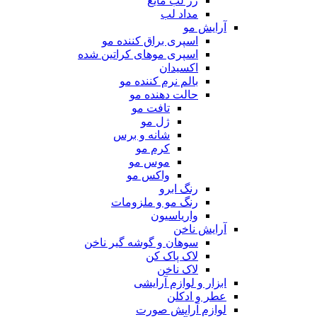
رژ لب مایع
مداد لب
آرایش مو
اسپری براق کننده مو
اسپری موهای کراتین شده
اکسیدان
بالم نرم کننده مو
حالت دهنده مو
تافت مو
ژل مو
شانه و برس
کرم مو
موس مو
واکس مو
رنگ ابرو
رنگ مو و ملزومات
واریاسیون
آرایش ناخن
سوهان و گوشه گیر ناخن
لاک پاک کن
لاک ناخن
ابزار و لوازم آرایشی
عطر و ادکلن
لوازم آرایش صورت