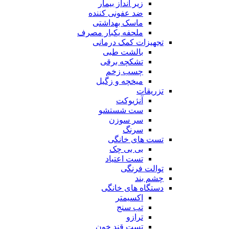
زیر انداز بیمار
ضد عفونی کننده
ماسک بهداشتی
ملحفه یکبار مصرف
تجهیزات کمک درمانی
بالشت طبی
تشکچه برقی
چسب زخم
میخچه و زگیل
تزریقات
آنژیوکت
ست شستشو
سر سوزن
سرنگ
تست های خانگی
بی بی چک
تست اعتیاد
توالت فرنگی
چشم بند
دستگاه های خانگی
اکسیمتر
تب سنج
ترازو
تست قند خون