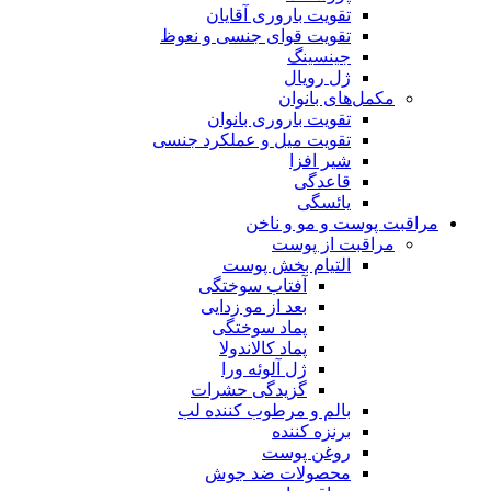
تقویت باروری آقایان
تقویت قوای جنسی و نعوظ
جینسینگ
ژل رویال
مکمل‌های بانوان
تقویت باروری بانوان
تقویت میل و عملکرد جنسی
شیر افزا
قاعدگی
یائسگی
مراقبت پوست و مو و ناخن
مراقبت از پوست
التیام بخش پوست
آفتاب سوختگی
بعد از مو زدایی
پماد سوختگی
پماد کالاندولا
ژل آلوئه ورا
گزیدگی حشرات
بالم و مرطوب کننده لب
برنزه کننده
روغن پوست
محصولات ضد جوش