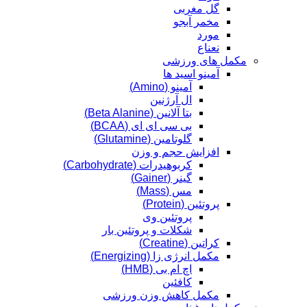
گل مغربی
مخمر آبجو
مورد
نعناع
مکمل های ورزشی
آمینو اسید ها
آمینو (Amino)
ال آرژنین
بتا آلانین (Beta Alanine)
بی سی ای ای (BCAA)
گلوتامین (Glutamine)
افزایش حجم و وزن
کربوهیدرات (Carbohydrate)
گینر (Gainer)
مس (Mass)
پروتئین (Protein)
پروتئین وی
شکلات و پروتئین بار
کراتین (Creatine)
مکمل انرژی زا (Energizing)
اچ ام بی (HMB)
کافئین
مکمل کاهش وزن ورزشی