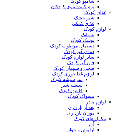
شامپو کودک
نرم کننده موی کودکان
غذای کودک
شیر خشک
غذای کمکی
لوازم کودک
پستانک
پوشک کودک
دستمال مرطوب کودک
دندان گیر کودک
سایر لوازم کودک
فین گیر کودک
قیچی و سوهان کودک
لوازم غذا خوری کودک
سر شیشه کودک
شیشه شیر
قاشق کودک
مسواک کودک
لوازم مادر
بعد از بارداری
دوران بارداری
مکمل های کودک
آ+د
آرامش و خواب