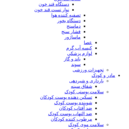
دستگاه قند خون
نوار تست قند خون
تصفیه کننده هوا
دستگاه بخور
دماسنج
فشار سنج
ماساژور
عصا
کیسه آب گرم
لوازم پزشکی
باند و گاز
سوند
تجهیزات ورزشی
مادر و کودک
بارداری و شیردهی
شقاق سینه
سلامت پوستی کودک
تسکین دهنده پوست کودکان
شوینده پوست کودک
ضد آفتاب کودکان
ضد التهاب پوست کودک
مرطوب کننده کودکان
سلامت موی کودک