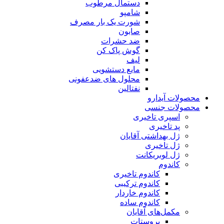
دستمال مرطوب
شامپو
شورت یک بار مصرف
صابون
ضد حشرات
گوش پاک کن
لیف
مایع دستشویی
محلول های ضدعفونی
نفتالین
محصولات آیدارو
محصولات جنسی
اسپری تاخیری
پد تاخیری
ژل بهداشتی آقایان
ژل تاخیری
ژل لوبریکانت
کاندوم
کاندوم تاخیری
کاندوم ترکیبی
کاندوم خاردار
کاندوم ساده
مکمل‌های آقایان
پروستات