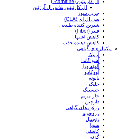
ال کارنیتین (l-carnitine)
ال کارنیتین پلاس ال آرژنین
چربی سوز
سی ال ای (CLA)
شیرین کننده طبیعی
فیبر (Fiber)
کاهش اشتها
کاهش دهنده جذب
مکمل های گیاهی
آرنیکا
آشواگاندا
آلوئه ورا
آووکادو
بابونه
جلبک
جنسینگ
خار مریم
دارچین
روغن های گیاهی
زردچوبه
زنجبیل
سویا
کاسنی
گزنه