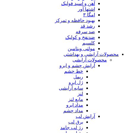
آهن و اسید فولیک
اشتها آور
امگا ۳
بهبود حافظه و تمرکز
رشد قد
ضد سرفه
ضدنفخ و کولیک
کلسیم
مولتی ویتامین
محصولات آرایشی و بهداشتی
محصولات آرایشی
آرایش چشم و ابرو
خط چشم
ریمل
ژل ابرو
سایه آرایشی
لنز
مایع لنز
مداد ابرو
مداد چشم
آرایش لب
برق لب
رژ لب جامد