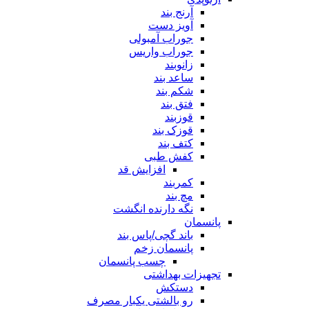
آرنج بند
آویز دست
جوراب آمبولی
جوراب واریس
زانوبند
ساعد بند
شکم بند
فتق بند
قوزبند
قوزک بند
کتف بند
کفش طبی
افزایش قد
کمربند
مچ بند
نگه دارنده انگشت
پانسمان
باند گچی/پاس بند
پانسمان زخم
چسب پانسمان
تجهیزات بهداشتی
دستکش
رو بالشتی یکبار مصرف