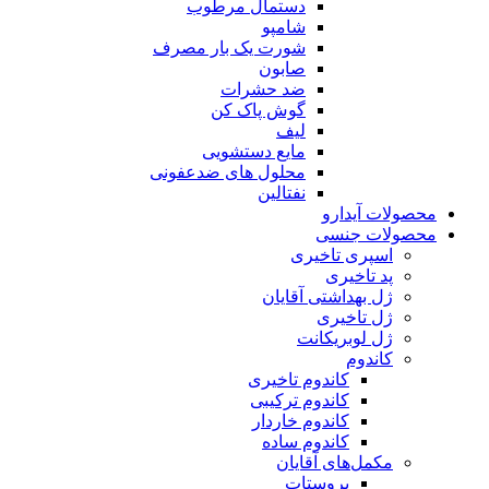
دستمال مرطوب
شامپو
شورت یک بار مصرف
صابون
ضد حشرات
گوش پاک کن
لیف
مایع دستشویی
محلول های ضدعفونی
نفتالین
محصولات آیدارو
محصولات جنسی
اسپری تاخیری
پد تاخیری
ژل بهداشتی آقایان
ژل تاخیری
ژل لوبریکانت
کاندوم
کاندوم تاخیری
کاندوم ترکیبی
کاندوم خاردار
کاندوم ساده
مکمل‌های آقایان
پروستات