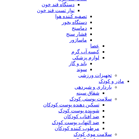
دستگاه قند خون
نوار تست قند خون
تصفیه کننده هوا
دستگاه بخور
دماسنج
فشار سنج
ماساژور
عصا
کیسه آب گرم
لوازم پزشکی
باند و گاز
سوند
تجهیزات ورزشی
مادر و کودک
بارداری و شیردهی
شقاق سینه
سلامت پوستی کودک
تسکین دهنده پوست کودکان
شوینده پوست کودک
ضد آفتاب کودکان
ضد التهاب پوست کودک
مرطوب کننده کودکان
سلامت موی کودک