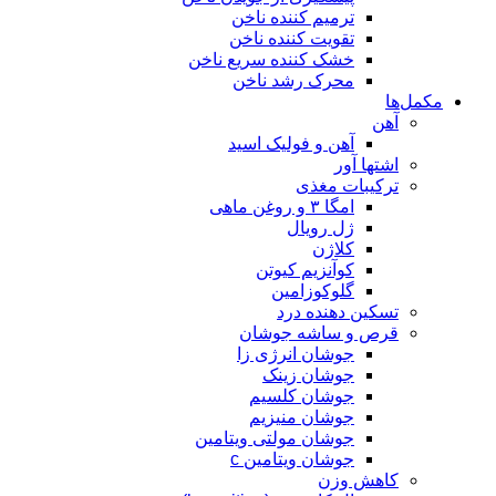
ترمیم کننده ناخن
تقویت کننده ناخن
خشک کننده سریع ناخن
محرک رشد ناخن
مکمل‌ها
آهن
آهن و فولیک اسید
اشتها آور
ترکیبات مغذی
امگا ۳ و روغن ماهی
ژل رویال
کلاژن
کوآنزیم کیوتن
گلوکوزامین
تسکین دهنده درد
قرص و ساشه جوشان
جوشان انرژی زا
جوشان زینک
جوشان کلسیم
جوشان منیزیم
جوشان مولتی ویتامین
جوشان ویتامین c
کاهش وزن