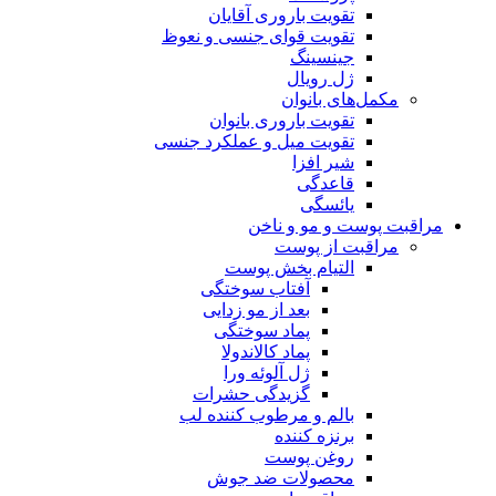
تقویت باروری آقایان
تقویت قوای جنسی و نعوظ
جینسینگ
ژل رویال
مکمل‌های بانوان
تقویت باروری بانوان
تقویت میل و عملکرد جنسی
شیر افزا
قاعدگی
یائسگی
مراقبت پوست و مو و ناخن
مراقبت از پوست
التیام بخش پوست
آفتاب سوختگی
بعد از مو زدایی
پماد سوختگی
پماد کالاندولا
ژل آلوئه ورا
گزیدگی حشرات
بالم و مرطوب کننده لب
برنزه کننده
روغن پوست
محصولات ضد جوش