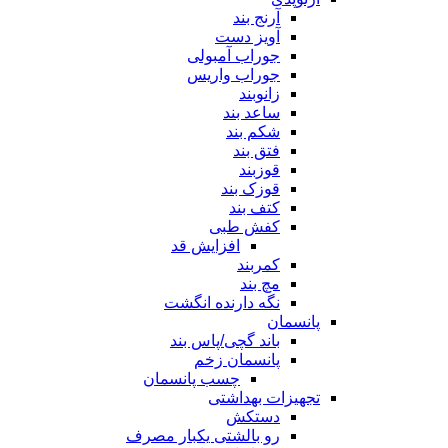
آرنج بند
آویز دست
جوراب آمبولی
جوراب واریس
زانوبند
ساعد بند
شکم بند
فتق بند
قوزبند
قوزک بند
کتف بند
کفش طبی
افزایش قد
کمربند
مچ بند
نگه دارنده انگشت
پانسمان
باند گچی/پاس بند
پانسمان زخم
چسب پانسمان
تجهیزات بهداشتی
دستکش
رو بالشتی یکبار مصرف