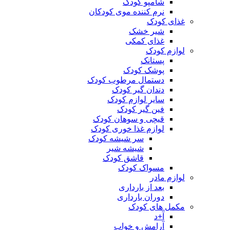
شامپو کودک
نرم کننده موی کودکان
غذای کودک
شیر خشک
غذای کمکی
لوازم کودک
پستانک
پوشک کودک
دستمال مرطوب کودک
دندان گیر کودک
سایر لوازم کودک
فین گیر کودک
قیچی و سوهان کودک
لوازم غذا خوری کودک
سر شیشه کودک
شیشه شیر
قاشق کودک
مسواک کودک
لوازم مادر
بعد از بارداری
دوران بارداری
مکمل های کودک
آ+د
آرامش و خواب