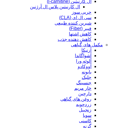
ال کارنیتین (l-carnitine)
ال کارنیتین پلاس ال آرژنین
چربی سوز
سی ال ای (CLA)
شیرین کننده طبیعی
فیبر (Fiber)
کاهش اشتها
کاهش دهنده جذب
مکمل های گیاهی
آرنیکا
آشواگاندا
آلوئه ورا
آووکادو
بابونه
جلبک
جنسینگ
خار مریم
دارچین
روغن های گیاهی
زردچوبه
زنجبیل
سویا
کاسنی
گزنه