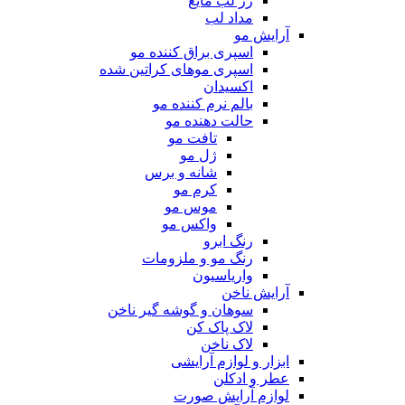
رژ لب مایع
مداد لب
آرایش مو
اسپری براق کننده مو
اسپری موهای کراتین شده
اکسیدان
بالم نرم کننده مو
حالت دهنده مو
تافت مو
ژل مو
شانه و برس
کرم مو
موس مو
واکس مو
رنگ ابرو
رنگ مو و ملزومات
واریاسیون
آرایش ناخن
سوهان و گوشه گیر ناخن
لاک پاک کن
لاک ناخن
ابزار و لوازم آرایشی
عطر و ادکلن
لوازم آرایش صورت