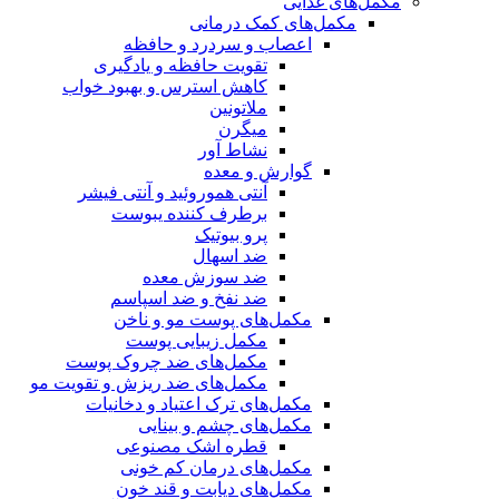
مکمل‌های غذایی
مکمل‌های کمک درمانی
اعصاب و سردرد و حافظه
تقویت حافظه و یادگیری
کاهش استرس و بهبود خواب
ملاتونین
میگرن
نشاط آور
گوارش و معده
آنتی هموروئید و آنتی فیشر
برطرف کننده یبوست
پرو بیوتیک
ضد اسهال
ضد سوزش معده
ضد نفخ و ضد اسپاسم
مکمل‌های پوست مو و ناخن
مکمل زیبایی پوست
مکمل‌های ضد چروک پوست
مکمل‌های ضد ریزش و تقویت مو
مکمل‌های ترک اعتیاد و دخانیات
مکمل‌های چشم و بینایی
قطره اشک مصنوعی
مکمل‌های درمان کم خونی
مکمل‌های دیابت و قند خون