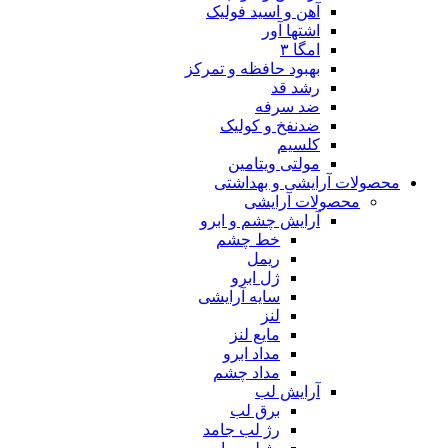
آهن و اسید فولیک
اشتها آور
امگا ۳
بهبود حافظه و تمرکز
رشد قد
ضد سرفه
ضدنفخ و کولیک
کلسیم
مولتی ویتامین
محصولات آرایشی و بهداشتی
محصولات آرایشی
آرایش چشم و ابرو
خط چشم
ریمل
ژل ابرو
سایه آرایشی
لنز
مایع لنز
مداد ابرو
مداد چشم
آرایش لب
برق لب
رژ لب جامد