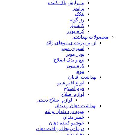
پد آرایش پاک کننده
پرایمر
پنکک
رژ گونه
کانسیلر
کرم پودر
محصولات بهداشتی
از بین برنده ی موهای زائد
اسپری موبر
پودر موبر
تیغ و یدک اصلاح
کرم موبر
موم
بهداشت آقایان
انواع افتر شیو
فوم اصلاح
لوازم اصلاح
لوازم اصلاح دستی
بهداشت دهان و دندان
بهبود درد دندان و لثه
خمیر دندان
خوشبو کننده دهان
درمان تبخال و آفت دهان
دهانشویه