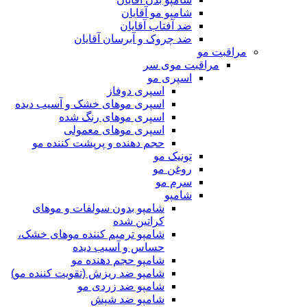
شامپو مو آقایان
ضد آفتاب آقایان
ضد چروک و آبرسان آقایان
مراقبت مو
مراقبت موی سر
اسپری مو
اسپری دوفاز
اسپری موهای خشک و آسیب دیده
اسپری موهای رنگ شده
اسپری موهای معمولی
حجم دهنده و پرپشت کننده مو
تونیک مو
روغن مو
سرم مو
شامپو
شامپو بدون سولفات و موهای
کراتین شده
شامپو ترمیم کننده موهای خشک،
حساس و آسیب دیده
شامپو حجم دهنده مو
شامپو ضد ریزش (تقویت کننده مو)
شامپو ضد زردی مو
شامپو ضد شپش