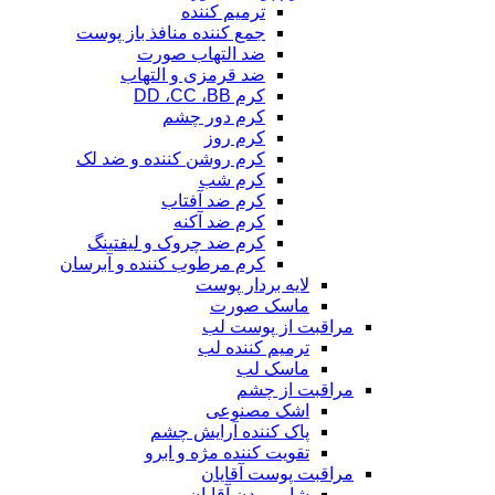
ترمیم کننده
جمع کننده منافذ باز پوست
ضد التهاب صورت
ضد قرمزی و التهاب
کرم DD ،CC ،BB
کرم دور چشم
کرم روز
کرم روشن کننده و ضد لک
کرم شب
کرم ضد آفتاب
کرم ضد آکنه
کرم ضد چروک و لیفتینگ
کرم مرطوب کننده و آبرسان
لایه بردار پوست
ماسک صورت
مراقبت از پوست لب
ترمیم کننده لب
ماسک لب
مراقبت از چشم
اشک مصنوعی
پاک کننده آرایش چشم
تقویت کننده مژه و ابرو
مراقبت پوست آقایان
شامپو بدن آقایان