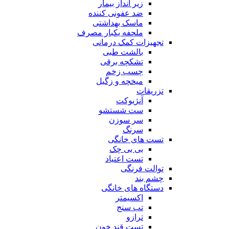
زیر انداز بیمار
ضد عفونی کننده
ماسک بهداشتی
ملحفه یکبار مصرف
تجهیزات کمک درمانی
بالشت طبی
تشکچه برقی
چسب زخم
میخچه و زگیل
تزریقات
آنژیوکت
ست شستشو
سر سوزن
سرنگ
تست های خانگی
بی بی چک
تست اعتیاد
توالت فرنگی
چشم بند
دستگاه های خانگی
اکسیمتر
تب سنج
ترازو
تست قند خون