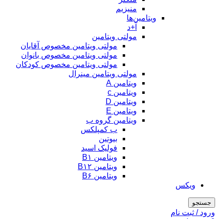
منیزیم
ویتامین‌ها
آ+د
مولتی ویتامین
مولتی ویتامین مخصوص آقایان
مولتی ویتامین مخصوص بانوان
مولتی ویتامین مخصوص کودکان
مولتی ویتامین مینرال
ویتامین A
ویتامین c
ویتامین D
ویتامین E
ویتامین گروه ب
ب کمپلکس
بیوتین
فولیک اسید
ویتامین B۱
ویتامین B۱۲
ویتامین B۶
ویکس
جستجو
ورود / ثبت نام