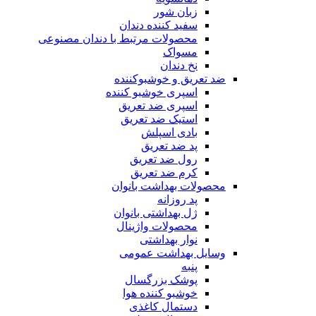
زبان شور
سفید کننده دندان
محصولات مرتبط با دندان مصنوعی
مسواک
نخ دندان
ضد تعریق و خوشبوکننده
اسپری خوشبو کننده
اسپری ضد تعریق
استیک ضد تعریق
بادی اسپلش
پد ضد تعریق
رول ضد تعریق
کرم ضد تعریق
محصولات بهداشت بانوان
پد روزانه
ژل بهداشتی بانوان
محصولات واژینال
نوار بهداشتی
وسایل بهداشت عمومی
پنبه
پوشک بزرگسال
خوشبو کننده هوا
دستمال کاغذی