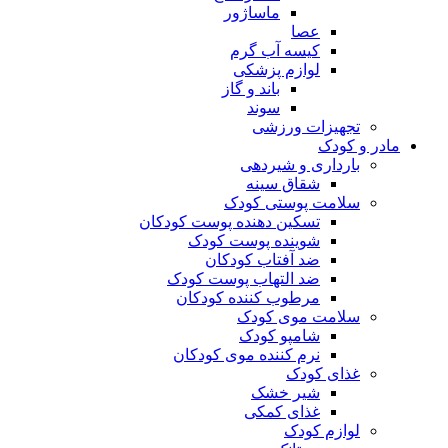
ماساژور
عصا
کیسه آب گرم
لوازم پزشکی
باند و گاز
سوند
تجهیزات ورزشی
مادر و کودک
بارداری و شیردهی
شقاق سینه
سلامت پوستی کودک
تسکین دهنده پوست کودکان
شوینده پوست کودک
ضد آفتاب کودکان
ضد التهاب پوست کودک
مرطوب کننده کودکان
سلامت موی کودک
شامپو کودک
نرم کننده موی کودکان
غذای کودک
شیر خشک
غذای کمکی
لوازم کودک