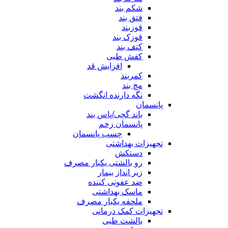
شکم بند
فتق بند
قوزبند
قوزک بند
کتف بند
کفش طبی
افزایش قد
کمربند
مچ بند
نگه دارنده انگشت
پانسمان
باند گچی/پاس بند
پانسمان زخم
چسب پانسمان
تجهیزات بهداشتی
دستکش
رو بالشتی یکبار مصرف
زیر انداز بیمار
ضد عفونی کننده
ماسک بهداشتی
ملحفه یکبار مصرف
تجهیزات کمک درمانی
بالشت طبی