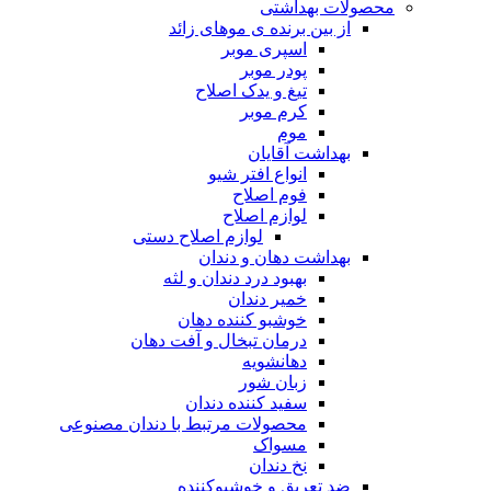
محصولات بهداشتی
از بین برنده ی موهای زائد
اسپری موبر
پودر موبر
تیغ و یدک اصلاح
کرم موبر
موم
بهداشت آقایان
انواع افتر شیو
فوم اصلاح
لوازم اصلاح
لوازم اصلاح دستی
بهداشت دهان و دندان
بهبود درد دندان و لثه
خمیر دندان
خوشبو کننده دهان
درمان تبخال و آفت دهان
دهانشویه
زبان شور
سفید کننده دندان
محصولات مرتبط با دندان مصنوعی
مسواک
نخ دندان
ضد تعریق و خوشبوکننده