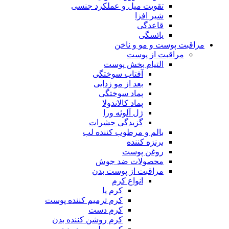
تقویت میل و عملکرد جنسی
شیر افزا
قاعدگی
یائسگی
مراقبت پوست و مو و ناخن
مراقبت از پوست
التیام بخش پوست
آفتاب سوختگی
بعد از مو زدایی
پماد سوختگی
پماد کالاندولا
ژل آلوئه ورا
گزیدگی حشرات
بالم و مرطوب کننده لب
برنزه کننده
روغن پوست
محصولات ضد جوش
مراقبت از پوست بدن
انواع کرم
کرم پا
کرم ترمیم کننده پوست
کرم دست
کرم روشن کننده بدن