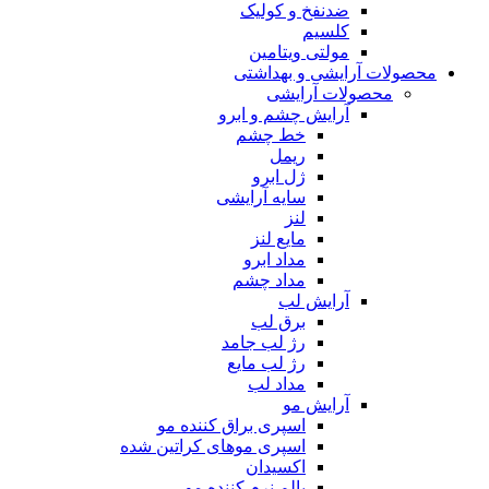
ضدنفخ و کولیک
کلسیم
مولتی ویتامین
محصولات آرایشی و بهداشتی
محصولات آرایشی
آرایش چشم و ابرو
خط چشم
ریمل
ژل ابرو
سایه آرایشی
لنز
مایع لنز
مداد ابرو
مداد چشم
آرایش لب
برق لب
رژ لب جامد
رژ لب مایع
مداد لب
آرایش مو
اسپری براق کننده مو
اسپری موهای کراتین شده
اکسیدان
بالم نرم کننده مو