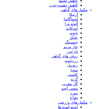
کاهش اشتها
کاهش دهنده جذب
مکمل های گیاهی
آرنیکا
آشواگاندا
آلوئه ورا
آووکادو
بابونه
جلبک
جنسینگ
خار مریم
دارچین
روغن های گیاهی
زردچوبه
زنجبیل
سویا
کاسنی
گزنه
گل مغربی
مخمر آبجو
مورد
نعناع
مکمل های ورزشی
آمینو اسید ها