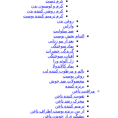
کرم دست
کرم و لوسیون بدن
کرم روشن کننده بدن
کرم ترمیم کننده پوست
روغن بدن
وازلین
ضد سلولیت
التیام بخش پوست
بعد از مو زدایی
پماد سوختگی
گزیدگی حشرات
آفتاب سوختگی
ژل آلوئه ورا
پماد کالاندولا
بالم و مرطوب کننده لب
روغن پوست
محصولات ضد جوش
برنزه کننده
مراقبت ناخن
تقویت کننده ناخن
محرک رشد ناخن
ترمیم کننده ناخن
از بین برنده پوست اطراف ناخن
پیشگیری از جویدن ناخن