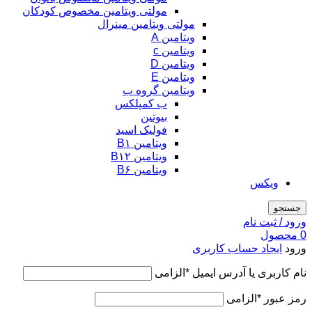
مولتی ویتامین مخصوص کودکان
مولتی ویتامین مینرال
ویتامین A
ویتامین c
ویتامین D
ویتامین E
ویتامین گروه ب
ب کمپلکس
بیوتین
فولیک اسید
ویتامین B۱
ویتامین B۱۲
ویتامین B۶
ویکس
جستجو
ورود / ثبت نام
0
محصول
ورود
ایجاد حساب کاربری
نام کاربری یا آدرس ایمیل
*
الزامی
رمز عبور
*
الزامی