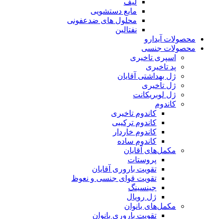
لیف
مایع دستشویی
محلول های ضدعفونی
نفتالین
محصولات آیدارو
محصولات جنسی
اسپری تاخیری
پد تاخیری
ژل بهداشتی آقایان
ژل تاخیری
ژل لوبریکانت
کاندوم
کاندوم تاخیری
کاندوم ترکیبی
کاندوم خاردار
کاندوم ساده
مکمل‌های آقایان
پروستات
تقویت باروری آقایان
تقویت قوای جنسی و نعوظ
جینسینگ
ژل رویال
مکمل‌های بانوان
تقویت باروری بانوان