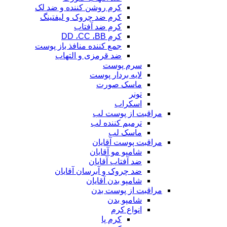
کرم روشن کننده و ضد لک
کرم ضد چروک و لیفتینگ
کرم ضد آفتاب
کرم DD ،CC ،BB
جمع کننده منافذ باز پوست
ضد قرمزی و التهاب
سرم پوست
لایه بردار پوست
ماسک صورت
تونر
اسکراب
مراقبت از پوست لب
ترمیم کننده لب
ماسک لب
مراقبت پوست آقایان
شامپو مو آقایان
ضد آفتاب آقایان
ضد چروک و آبرسان آقایان
شامپو بدن آقایان
مراقبت از پوست بدن
شامپو بدن
انواع کرم
کرم پا