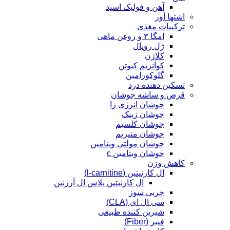
آهن و فولیک اسید
اشتها آور
ترکیبات مغذی
امگا ۳ و روغن ماهی
ژل رویال
کلاژن
کوآنزیم کیوتن
گلوکوزامین
تسکین دهنده درد
قرص و ساشه جوشان
جوشان انرژی زا
جوشان زینک
جوشان کلسیم
جوشان منیزیم
جوشان مولتی ویتامین
جوشان ویتامین c
کاهش وزن
ال کارنیتین (l-carnitine)
ال کارنیتین پلاس ال آرژنین
چربی سوز
سی ال ای (CLA)
شیرین کننده طبیعی
فیبر (Fiber)