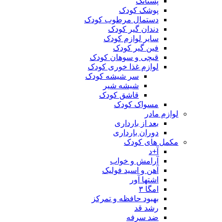
پستانک
پوشک کودک
دستمال مرطوب کودک
دندان گیر کودک
سایر لوازم کودک
فین گیر کودک
قیچی و سوهان کودک
لوازم غذا خوری کودک
سر شیشه کودک
شیشه شیر
قاشق کودک
مسواک کودک
لوازم مادر
بعد از بارداری
دوران بارداری
مکمل های کودک
آ+د
آرامش و خواب
آهن و اسید فولیک
اشتها آور
امگا ۳
بهبود حافظه و تمرکز
رشد قد
ضد سرفه