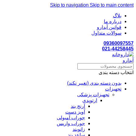
Skip to navigation
Skip to main content
بلاگ
درباره ما
قوانین آیدارو
سوالات متداول
09360097557
021-44258445
انتخاب دسته بندی
بدون دسته بندی (تغییر نکند)
تجهیزات
تجهیزات پزشکی
ارتوپدی
آرنج بند
آویز دست
جوراب آمبولی
جوراب واریس
زانوبند
ساعد بند