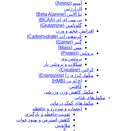
آمینو (Amino)
ال آرژنین
بتا آلانین (Beta Alanine)
بی سی ای ای (BCAA)
گلوتامین (Glutamine)
افزایش حجم و وزن
کربوهیدرات (Carbohydrate)
گینر (Gainer)
مس (Mass)
پروتئین (Protein)
پروتئین وی
شکلات و پروتئین بار
کراتین (Creatine)
مکمل انرژی زا (Energizing)
اچ ام بی (HMB)
کافئین
مکمل کاهش وزن ورزشی
مکمل‌های غذایی
مکمل‌های کمک درمانی
اعصاب و سردرد و حافظه
تقویت حافظه و یادگیری
کاهش استرس و بهبود خواب
ملاتونین
میگرن