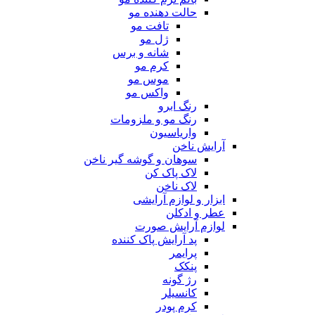
حالت دهنده مو
تافت مو
ژل مو
شانه و برس
کرم مو
موس مو
واکس مو
رنگ ابرو
رنگ مو و ملزومات
واریاسیون
آرایش ناخن
سوهان و گوشه گیر ناخن
لاک پاک کن
لاک ناخن
ابزار و لوازم آرایشی
عطر و ادکلن
لوازم آرایش صورت
پد آرایش پاک کننده
پرایمر
پنکک
رژ گونه
کانسیلر
کرم پودر