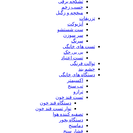
تشکچه برقی
چسب زخم
میخچه و زگیل
تزریقات
آنژیوکت
ست شستشو
سر سوزن
سرنگ
تست های خانگی
بی بی چک
تست اعتیاد
توالت فرنگی
چشم بند
دستگاه های خانگی
اکسیمتر
تب سنج
ترازو
تست قند خون
دستگاه قند خون
نوار تست قند خون
تصفیه کننده هوا
دستگاه بخور
دماسنج
فشار سنج