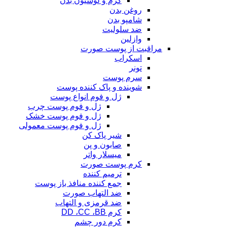
کرم و لوسیون بدن
روغن بدن
شامپو بدن
ضد سلولیت
وازلین
مراقبت از پوست صورت
اسکراب
تونر
سرم پوست
شوینده و پاک کننده پوست
ژل و فوم انواع پوست
ژل و فوم پوست چرب
ژل و فوم پوست خشک
ژل و فوم پوست معمولی
شیر پاک کن
صابون و پن
میسلار واتر
کرم پوست صورت
ترمیم کننده
جمع کننده منافذ باز پوست
ضد التهاب صورت
ضد قرمزی و التهاب
کرم DD ،CC ،BB
کرم دور چشم