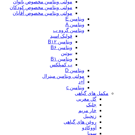
مولتی ویتامین مخصوص بانوان
مولتی ویتامین مخصوص کودکان
مولتی ویتامین مخصوص آقایان
ویتامین E
ویتامین A
ویتامین گروه ب
فولیک اسید
ویتامین B۱۲
ویتامین B۶
بیوتین
ویتامین B۱
ب کمپلکس
ویتامین D
مولتی ویتامین مینرال
آ+د
ویتامین c
مکمل های گیاهی
گل مغربی
جلبک
خار مریم
زنجبیل
روغن های گیاهی
آووکادو
سویا